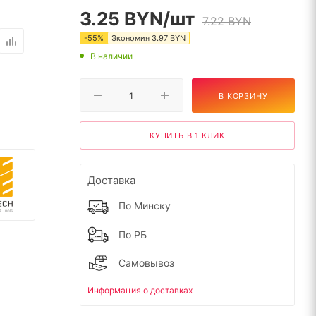
3.25
BYN
/шт
7.22
BYN
-
55
%
Экономия
3.97
BYN
В наличии
В КОРЗИНУ
КУПИТЬ В 1 КЛИК
Доставка
По Минску
По РБ
Самовывоз
Информация о доставках