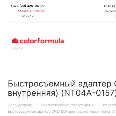
+375 (29) 325-06-09
+375 (2
ЗАКАЗАТЬ ЗВОНОК
grodno@c
Минск
Г
КАТАЛОГ
Быстросъемный адаптер ON
внутренняя) (NT04A-0157
—
—
Оборудование
Пневматические краскопульты
Запчаст
Быстросъемный адаптер ONETECH для краскопульта (''папа'' 3/