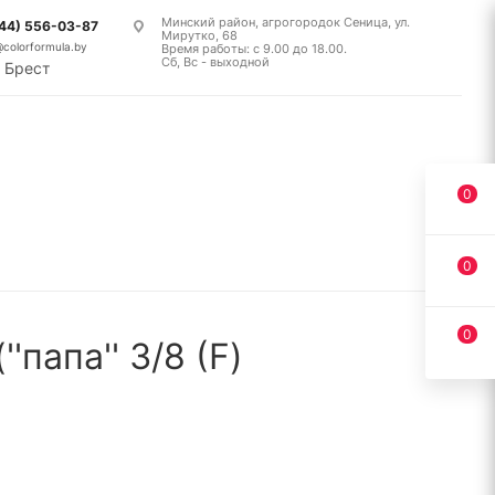
Минский район, агрогородок Сеница, ул.
(44) 556-03-87
Мирутко, 68
@colorformula.by
Время работы: с 9.00 до 18.00.
Сб, Вс - выходной
Брест
0
0
0
апа'' 3/8 (F)