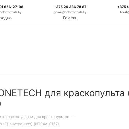
9) 656-27-98
+375 29 336 78 87
+375 
olorformula.by
gomel@colorformula.by
brest
родно
Гомель
ETECH для краскопульта (''п
)
—
и к краскопультам для краскопультов
8 (F) внутренняя) (NT04A-0157)