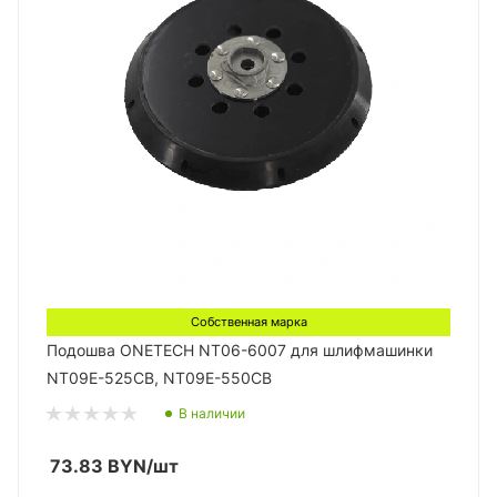
Собственная марка
Подошва ONETECH NT06-6007 для шлифмашинки
NT09E-525CB, NT09E-550CB
В наличии
73.83
BYN
/шт