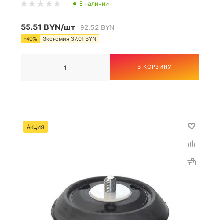
В наличии
55.51
BYN
/шт
92.52
BYN
-
40
%
Экономия
37.01
BYN
В КОРЗИНУ
Акция