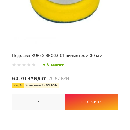
Подошва RUPES 9P06.061 диаметром 30 мм
В наличии
63.70
BYN
/шт
79.62
BYN
-
20
%
Экономия
15.92
BYN
В КОРЗИНУ