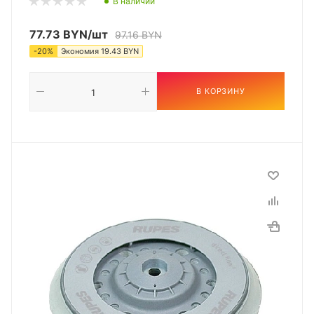
В наличии
77.73
BYN
/шт
97.16
BYN
-
20
%
Экономия
19.43
BYN
В КОРЗИНУ