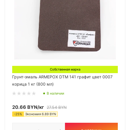
Собственная марка
Грунт-эмаль ARMEPOX DTM 141 графит цвет 0007
корица 1 кг (800 мл)
В наличии
20.66
BYN
/кг
27.54
BYN
-
25
%
Экономия
6.89
BYN