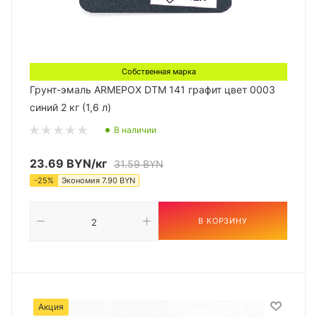
Собственная марка
Грунт-эмаль ARMEPOX DTM 141 графит цвет 0003
синий 2 кг (1,6 л)
В наличии
23.69
BYN
/кг
31.59
BYN
-
25
%
Экономия
7.90
BYN
В КОРЗИНУ
Акция