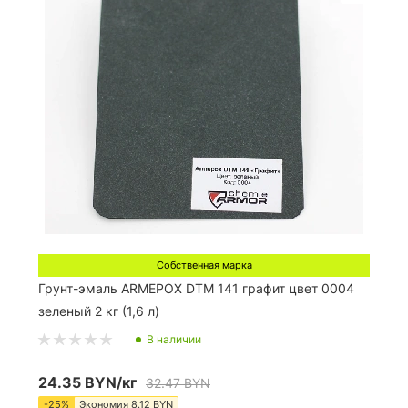
Собственная марка
Грунт-эмаль ARMEPOX DTM 141 графит цвет 0004
зеленый 2 кг (1,6 л)
В наличии
24.35
BYN
/кг
32.47
BYN
-
25
%
Экономия
8.12
BYN