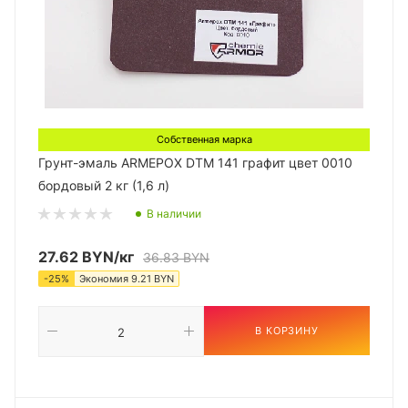
Собственная марка
Грунт-эмаль ARMEPOX DTM 141 графит цвет 0010
бордовый 2 кг (1,6 л)
В наличии
27.62
BYN
/кг
36.83
BYN
-
25
%
Экономия
9.21
BYN
В КОРЗИНУ