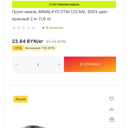
Собственная марка
Грунт-эмаль ARMALKYD DTM 123 RAL 3003 цвет
красный 2 кг (1,6 л)
В наличии
23.84
BYN
/кг
31.79
BYN
-
25
%
Экономия
7.95
BYN
В КОРЗИНУ
Акция