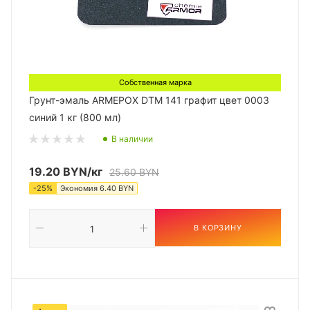
Собственная марка
Грунт-эмаль ARMEPOX DTM 141 графит цвет 0003
синий 1 кг (800 мл)
В наличии
19.20
BYN
/кг
25.60
BYN
-
25
%
Экономия
6.40
BYN
В КОРЗИНУ