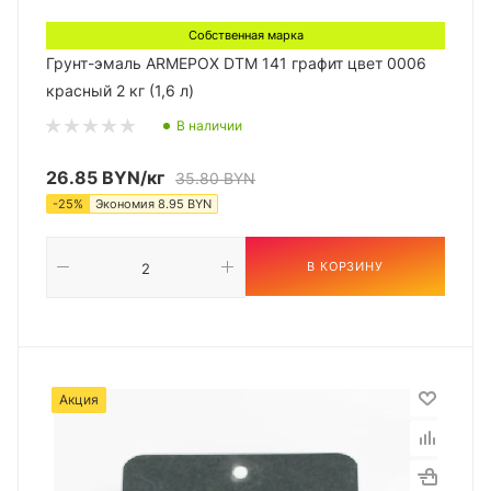
Собственная марка
Грунт-эмаль ARMEPOX DTM 141 графит цвет 0006
красный 2 кг (1,6 л)
В наличии
26.85
BYN
/кг
35.80
BYN
-
25
%
Экономия
8.95
BYN
В КОРЗИНУ
Акция