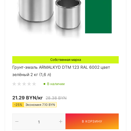
Собственная марка
Грунт-эмаль ARMALKYD DTM 123 RAL 6002 цвет
зелёный 2 кг (1,6 л)
В наличии
21.29
BYN
/кг
28.38
BYN
-
25
%
Экономия
7.10
BYN
В КОРЗИНУ