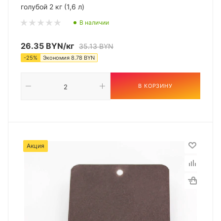
голубой 2 кг (1,6 л)
В наличии
26.35
BYN
/кг
35.13
BYN
-
25
%
Экономия
8.78
BYN
В КОРЗИНУ
Акция