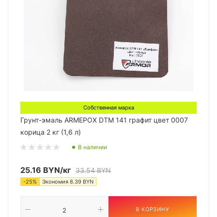
Собственная марка
Грунт-эмаль ARMEPOX DTM 141 графит цвет 0007
корица 2 кг (1,6 л)
В наличии
25.16
BYN
/кг
33.54
BYN
-
25
%
Экономия
8.39
BYN
В КОРЗИНУ