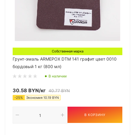
Собственная марка
Грунт-эмаль ARMEPOX DTM 141 графит цвет 0010
бордовый 1 кг (800 мл)
В наличии
30.58
BYN
/кг
40.77
BYN
-
25
%
Экономия
10.19
BYN
В КОРЗИНУ