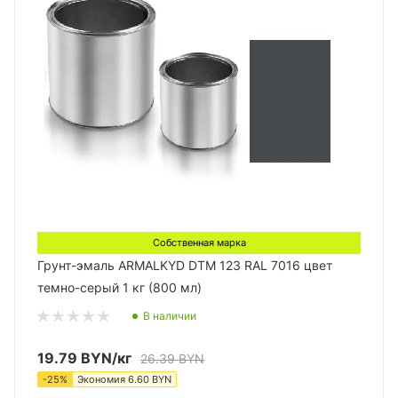
Собственная марка
Грунт-эмаль ARMALKYD DTM 123 RAL 7016 цвет
темно-серый 1 кг (800 мл)
В наличии
19.79
BYN
/кг
26.39
BYN
-
25
%
Экономия
6.60
BYN