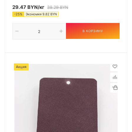
29.47
BYN
/кг
39.29
BYN
-
25
%
Экономия
9.82
BYN
В КОРЗИНУ
Акция