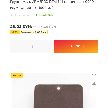
Грунт-эмаль ARMEPOX DTM 141 графит цвет 0009
изумрудный 1 кг (800 мл)
В наличии
26.02
BYN
/кг
34.69
BYN
-
25
%
Экономия
8.67
BYN
В КОРЗИНУ
Акция