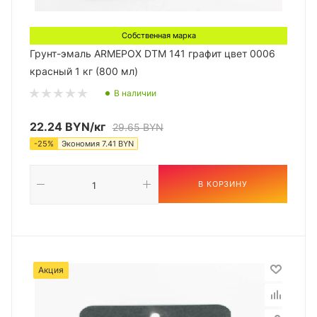
Собственная марка
Грунт-эмаль ARMEPOX DTM 141 графит цвет 0006
красный 1 кг (800 мл)
В наличии
22.24
BYN
/кг
29.65
BYN
-
25
%
Экономия
7.41
BYN
В КОРЗИНУ
Акция