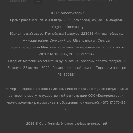
ООО "Колорфэктори"
Время работы: пн-пт: с 09:00 до 18:00 (без обеда), сб., вс. - выходной.
info@colorformula.by
Юридический адрес: Республика Беларусь, 223056 Минская область,
Минский район, Сеницкий с/с, 68/3, район аг. Сеница.
Зарегистрировано Минским горисполкомом решением от 30 октября
2020г. №0163647, УНП 692172242
Интернет-магазин "colorformula.by" внесен в Торговый реестр Республики
Беларусь 22 августа 2022г. Регистрационный номер в Торговом реестре
РБ: 539881
Номер телефона работников местных исполнительных и распорядительных
органов по месту государственной регистрации ООО «Колорфэктори»,
уполномоченных рассматривать обращения покупателей: +375 17 270-35-
26
2026 © Colorformula Эксперт в области покрытий