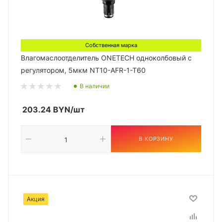
Собственная марка
Влагомаслоотделитель ONETECH одноколбовый с
регулятором, 5мкм NT10-AFR-1-T60
В наличии
203.24
BYN
/шт
В КОРЗИНУ
Акция