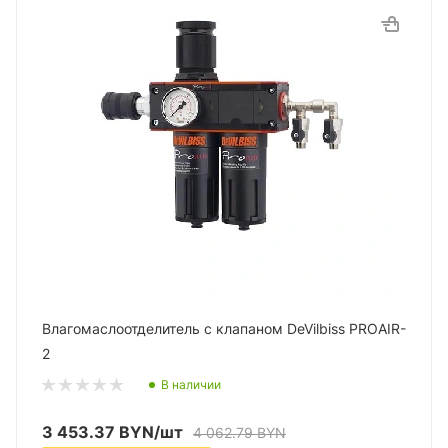
Влагомаслоотделитель с клапаном DeVilbiss PROAIR-
2
В наличии
3 453.37
BYN
/шт
4 062.79
BYN