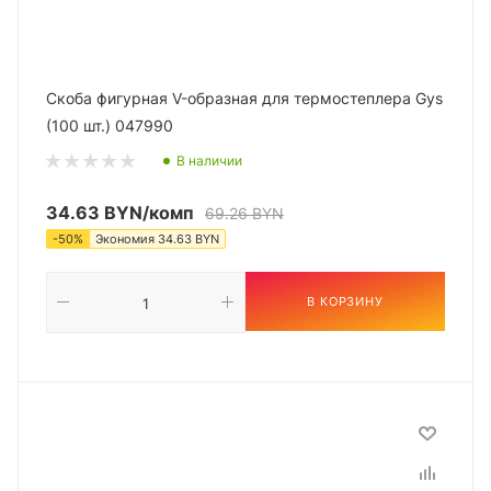
Скоба фигурная V-образная для термостеплера Gys
(100 шт.) 047990
В наличии
34.63
BYN
/комп
69.26
BYN
-
50
%
Экономия
34.63
BYN
В КОРЗИНУ