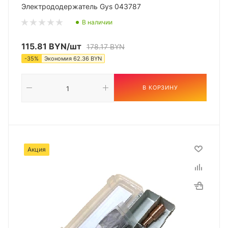
Электрододержатель Gys 043787
В наличии
115.81
BYN
/шт
178.17
BYN
-
35
%
Экономия
62.36
BYN
В КОРЗИНУ
Акция