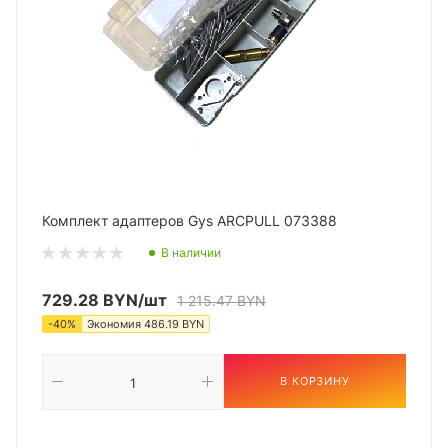
Комплект адаптеров Gys ARCPULL 073388
В наличии
729.28
BYN
/шт
1 215.47
BYN
-
40
%
Экономия
486.19
BYN
В КОРЗИНУ