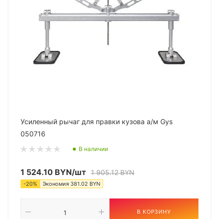
Усиленный рычаг для правки кузова а/м Gys
050716
В наличии
1 524.10
BYN
/шт
1 905.12
BYN
-
20
%
Экономия
381.02
BYN
В КОРЗИНУ