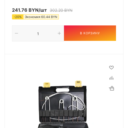
241.76
BYN
/шт
302.20
BYN
-
20
%
Экономия
60.44
BYN
В КОРЗИНУ