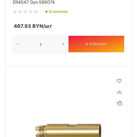
ER4047 Gys 086074
В наличии
467.93
BYN
/шт
В КОРЗИНУ