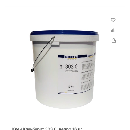
Клей Клейберит 303.0, ведро 16 кг