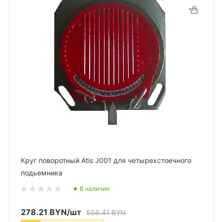
Круг поворотный Atis J001 для четырехстоечного
подьемника
В наличии
278.21
BYN
/шт
556.41
BYN