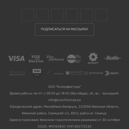
ПОДПИСАТЬСЯ НА РАССЫЛКУ
ООО "Колорфэктори"
Время работы: пн-пт: с 09:00 до 18:00 (без обеда), сб., вс. - выходной.
info@colorformula.by
Юридический адрес: Республика Беларусь, 223056 Минская область,
Минский район, Сеницкий с/с, 68/3, район аг. Сеница.
Зарегистрировано Минским горисполкомом решением от 30 октября
2020г. №0163647, УНП 692172242