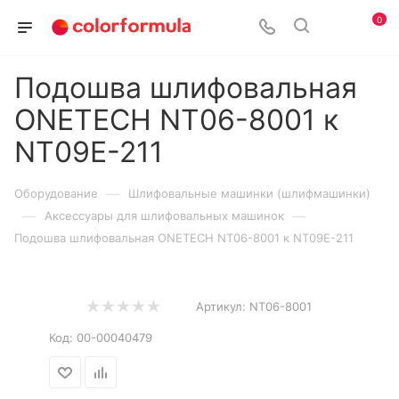
0
Подошва шлифовальная
ONETECH NT06-8001 к
NT09E-211
—
Оборудование
Шлифовальные машинки (шлифмашинки)
—
—
Аксессуары для шлифовальных машинок
Подошва шлифовальная ONETECH NT06-8001 к NT09E-211
Артикул:
NT06-8001
Код:
00-00040479