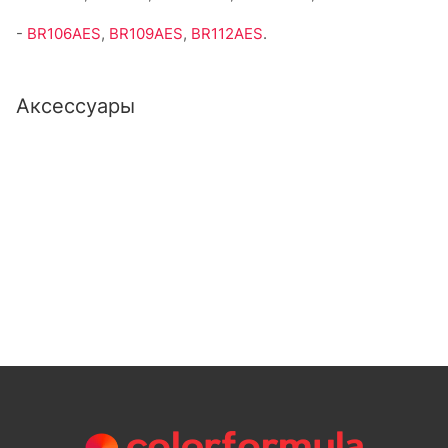
-
BR106AES
,
BR109AES
,
BR112AES
.
Аксессуары