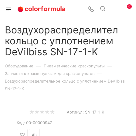
0
Воздухораспределительно
кольцо с уплотнением
DeVilbiss SN-17-1-K
—
—
Оборудование
Пневматические краскопульты
—
Запчасти к краскопультам для краскопультов
Воздухораспределительное кольцо с уплотнением DeVilbiss
SN-17-1-K
Артикул:
SN-17-1-K
Код:
00-00000947