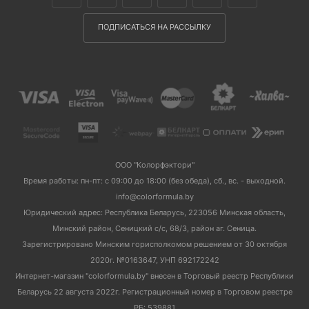
ПОДПИСАТЬСЯ НА РАССЫЛКУ
ООО "Колорфэктори"
Время работы: пн-пт: с 09:00 до 18:00 (без обеда), сб., вс. - выходной.
info@colorformula.by
Юридический адрес: Республика Беларусь, 223056 Минская область,
Минский район, Сеницкий с/с, 68/3, район аг. Сеница.
Зарегистрировано Минским горисполкомом решением от 30 октября
2020г. №0163647, УНП 692172242
Интернет-магазин "colorformula.by" внесен в Торговый реестр Республики
Беларусь 22 августа 2022г. Регистрационный номер в Торговом реестре
РБ: 539881