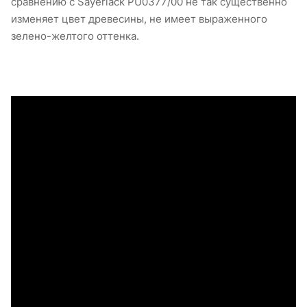
сравнению с Sayerlack PU0377/00 не так существенно
изменяет цвет древесины, не имеет выраженного
зелено-желтого оттенка.