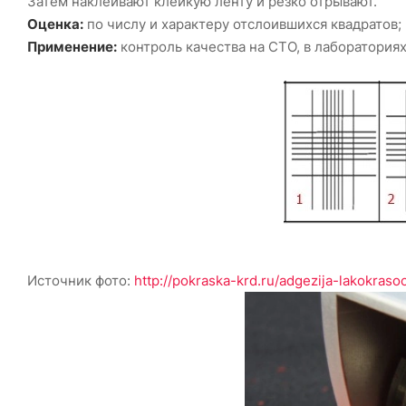
Затем наклеивают клейкую ленту и резко отрывают.
Оценка:
по числу и характеру отслоившихся квадратов; 
Применение:
контроль качества на СТО, в лабораториях
Источник фото:
http://pokraska-krd.ru/adgezija-lakokraso