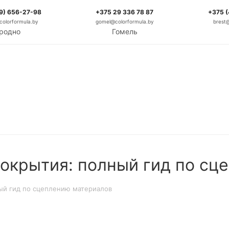
9) 656-27-98
+375 29 336 78 87
+375 
olorformula.by
gomel@colorformula.by
brest
родно
Гомель
покрытия: полный гид по сц
ый гид по сцеплению материалов