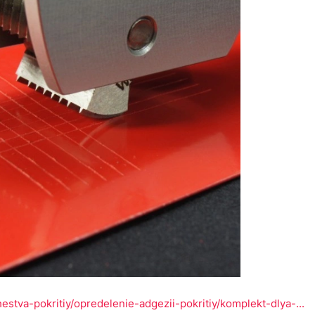
estva-pokritiy/opredelenie-adgezii-pokritiy/komplekt-dlya-...