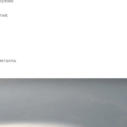
узова:
тий;
металла.