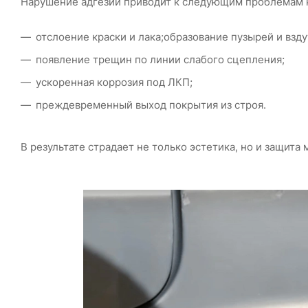
Нарушение адгезии приводит к следующим проблемам к
отслоение краски и лака;образование пузырей и взду
появление трещин по линии слабого сцепления;
ускоренная коррозия под ЛКП;
преждевременный выход покрытия из строя.
В результате страдает не только эстетика, но и защита 