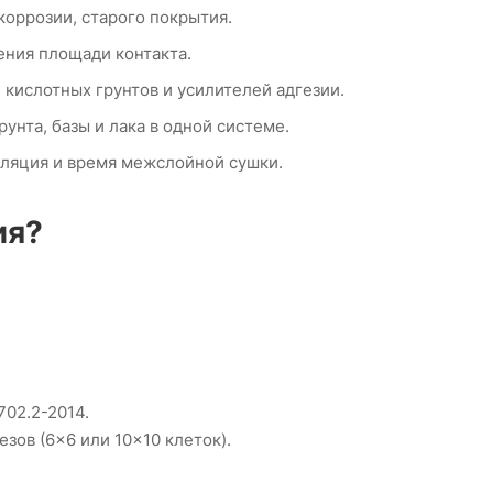
 коррозии, старого покрытия.
ения площади контакта.
кислотных грунтов и усилителей адгезии.
унта, базы и лака в одной системе.
иляция и время межслойной сушки.
ия?
702.2-2014.
зов (6×6 или 10×10 клеток).