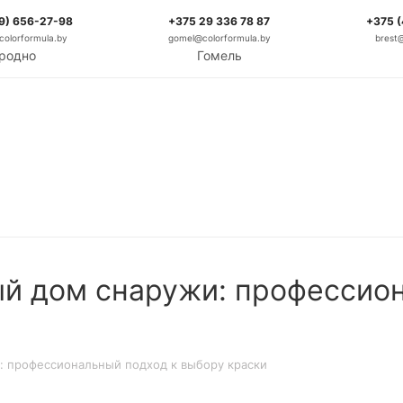
9) 656-27-98
+375 29 336 78 87
+375 
olorformula.by
gomel@colorformula.by
brest
родно
Гомель
й дом снаружи: профессион
: профессиональный подход к выбору краски