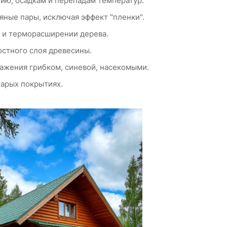
ию, осадкам и перепадам температур.
яные пары, исключая эффект "пленки".
 и терморасширении дерева.
стного слоя древесины.
жения грибком, синевой, насекомыми.
тарых покрытиях.