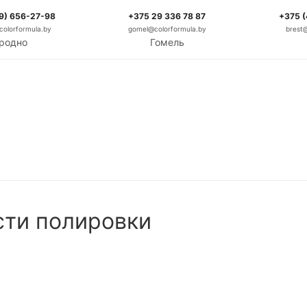
9) 656-27-98
+375 29 336 78 87
+375 
olorformula.by
gomel@colorformula.by
brest
родно
Гомель
сти полировки