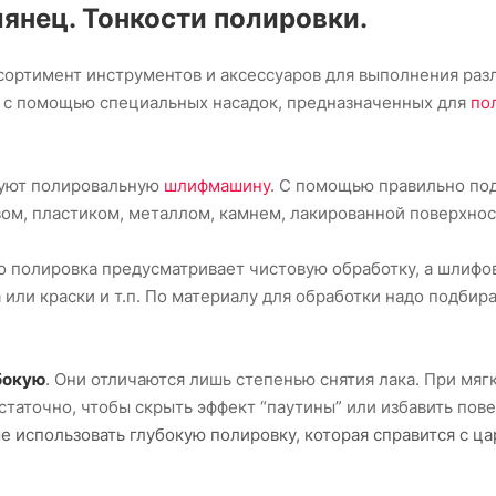
янец. Тонкости полировки.
ртимент инструментов и аксессуаров для выполнения разли
я с помощью специальных насадок, предназначенных для
по
зуют полировальную
шлифмашину
. С помощью правильно по
ом, пластиком, металлом, камнем, лакированной поверхнос
о полировка предусматривает чистовую обработку, а шлифо
 или краски и т.п. По материалу для обработки надо подбир
бокую
. Они отличаются лишь степенью снятия лака. При мяг
таточно, чтобы скрыть эффект “паутины” или избавить пове
е использовать глубокую полировку, которая справится с ц