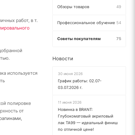
Обзоры товаров
49
чных работ, в т.
Профессиональное обучение
54
лировального
Советы покупателям
75
добранной
тью.
Новости
вка используется
30 июня 2026
ать
График работы: 02.07-
03.07.2026 г.
11 июня 2026
кой полировке
Новинка в BRANT:
рхность от
Глубокоматовый акриловый
арапинами,
лак TA99 — идеальный финиш
по отличной цене!