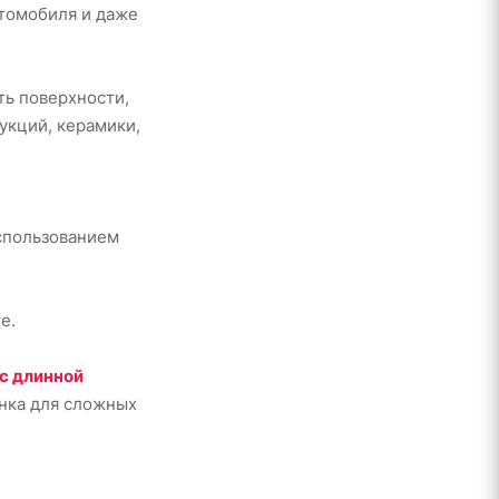
втомобиля и даже
ть поверхности,
укций, керамики,
использованием
е.
 с длинной
нка для сложных