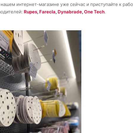
нашем интернет-магазине уже сейчас и приступайте к рабо
водителей:
Rupes
,
Farecla
,
Dynabrade
,
One Tech
.