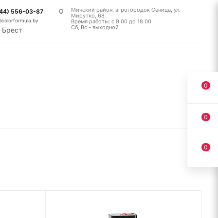
Минский район, агрогородок Сеница, ул.
(44) 556-03-87
Мирутко, 68
@colorformula.by
Время работы: с 9.00 до 18.00.
Сб, Вс - выходной
Брест
0
0
0