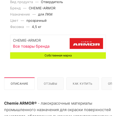
Вид продукта
—
Отвердитель
Бренд
—
CHEMIE-ARMOR
Назначение
—
для ЛКМ
Цвет
—
прозрачный
Фасовка
—
4,5 кг
CHEMIE-ARMOR
Все товары бренда
Собственная марка
ОПИСАНИЕ
ОТЗЫВЫ
КАК КУПИТЬ
ОПЛ
Chemie ARMOR®
- лакокрасочные материалы
промышленного назначения для окраски поверхностей