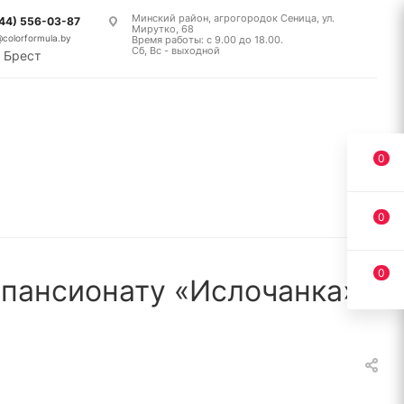
Минский район, агрогородок Сеница, ул.
(44) 556-03-87
Мирутко, 68
@colorformula.by
Время работы: с 9.00 до 18.00.
Сб, Вс - выходной
Брест
0
0
0
 пансионату «Ислочанка»