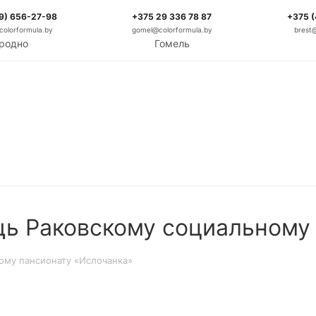
9) 656-27-98
+375 29 336 78 87
+375 
olorformula.by
gomel@colorformula.by
brest
родно
Гомель
ь Раковскому социальному
ому пансионату «Ислочанка»