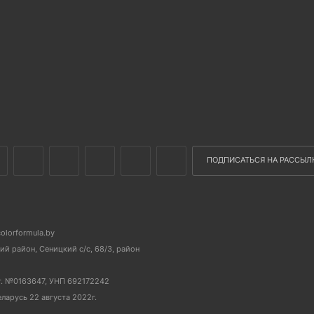
ПОДПИСАТЬСЯ НА РАССЫЛ
colorformula.by
й район, Сеницкий с/с, 68/3, район
г. №0163647, УНП 692172242
еларусь 22 августа 2022г.