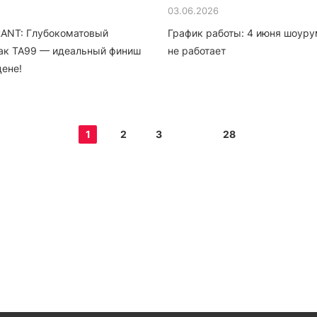
03.06.2026
RANT: Глубокоматовый
График работы: 4 июня шоуру
ак TA99 — идеальный финиш
не работает
цене!
1
2
3
28