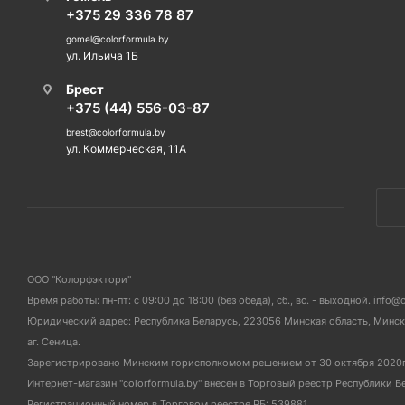
+375 29 336 78 87
gomel@colorformula.by
ул. Ильича 1Б
Брест
+375 (44) 556-03-87
brest@colorformula.by
ул. Коммерческая, 11А
ООО "Колорфэктори"
Время работы: пн-пт: с 09:00 до 18:00 (без обеда), сб., вс. - выходной. info@
Юридический адрес: Республика Беларусь, 223056 Минская область, Мински
аг. Сеница.
Зарегистрировано Минским горисполкомом решением от 30 октября 2020
Интернет-магазин "colorformula.by" внесен в Торговый реестр Республики Б
Регистрационный номер в Торговом реестре РБ: 539881