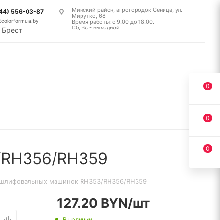
Минский район, агрогородок Сеница, ул.
(44) 556-03-87
Мирутко, 68
@colorformula.by
Время работы: с 9.00 до 18.00.
Сб, Вс - выходной
Брест
0
0
0
/RH356/RH359
я шлифовальных машинок RH353/RH356/RH359
127.20
BYN
/шт
В наличии