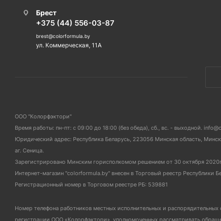
Брест
+375 (44) 556-03-87
brest@colorformula.by
ул. Коммерческая, 11А
ООО "Колорфэктори"
Время работы: пн-пт: с 09:00 до 18:00 (без обеда), сб., вс. - выходной. info@
Юридический адрес: Республика Беларусь, 223056 Минская область, Мински
аг. Сеница.
Зарегистрировано Минским горисполкомом решением от 30 октября 2020
Интернет-магазин "colorformula.by" внесен в Торговый реестр Республики Б
Регистрационный номер в Торговом реестре РБ: 539881
Номер телефона работников местных исполнительных и распорядительных 
регистрации ООО «Колорфэктори», уполномоченных рассматривать обращен