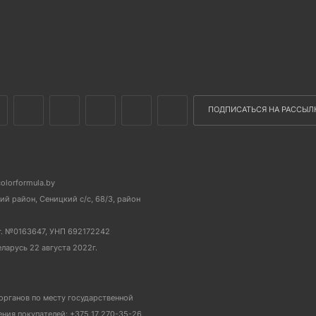
ПОДПИСАТЬСЯ НА РАССЫЛ
colorformula.by
й район, Сеницкий с/с, 68/3, район
г. №0163647, УНП 692172242
еларусь 22 августа 2022г.
органов по месту государственной
ия покупателей: +375 17 270-35-26