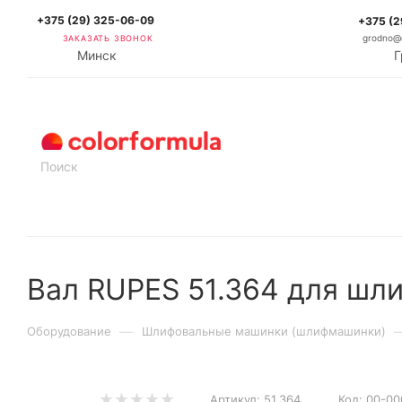
+375 (29) 325-06-09
+375 (2
ЗАКАЗАТЬ ЗВОНОК
grodno@c
Минск
Г
КАТАЛОГ
Вал RUPES 51.364 для ш
—
Оборудование
Шлифовальные машинки (шлифмашинки)
Артикул:
51.364
Код:
00-00