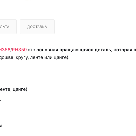
ЛАТА
ДОСТАВКА
H356
/
RH359
это
основная вращающаяся деталь, которая 
дошве, кругу, ленте или цанге).
енте, цанге)
т
я