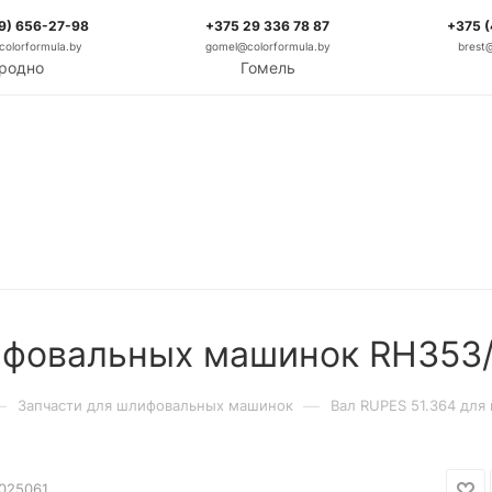
9) 656-27-98
+375 29 336 78 87
+375 
olorformula.by
gomel@colorformula.by
brest
родно
Гомель
лифовальных машинок RH353
—
—
Запчасти для шлифовальных машинок
Вал RUPES 51.364 дл
025061