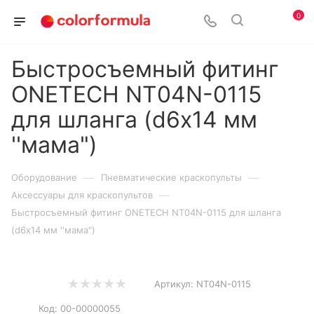
0
Быстросъемный фитинг
ONETECH NT04N-0115
для шланга (d6х14 мм
''мама")
—
—
Оборудование
Пневматические краскопульты
—
Аксессуары для краскопультов
Быстросъемный фитинг ONETECH NT04N-0115 для шланга
(d6х14 мм ''мама")
Артикул:
NT04N-0115
Код:
00-00000055