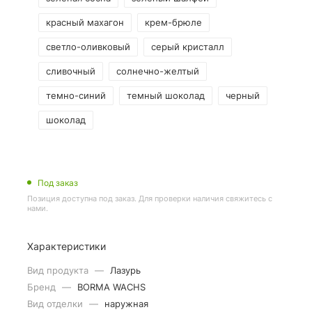
красный махагон
крем-брюле
светло-оливковый
серый кристалл
сливочный
солнечно-желтый
темно-синий
темный шоколад
черный
шоколад
Под заказ
Позиция доступна под заказ. Для проверки наличия свяжитесь с
нами.
Характеристики
Вид продукта
—
Лазурь
Бренд
—
BORMA WACHS
Вид отделки
—
наружная