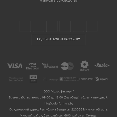
Написать руководству
ПОДПИСАТЬСЯ НА РАССЫЛКУ
ООО "Колорфэктори"
Время работы: пн-пт: с 09:00 до 18:00 (без обеда), сб., вс. - выходной.
info@colorformula.by
Юридический адрес: Республика Беларусь, 223056 Минская область,
Минский район, Сеницкий с/с, 68/3, район аг. Сеница.