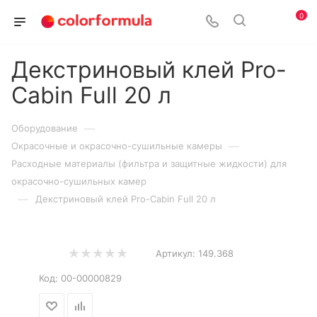
0
Декстриновый клей Pro-
Cabin Full 20 л
—
Оборудование
—
Окрасочные и окрасочно-сушильные камеры
Расходные материалы (фильтра и защитные жидкости) для
окрасочно-сушильных камер
—
Декстриновый клей Pro-Cabin Full 20 л
Артикул:
149.368
Код:
00-00000829