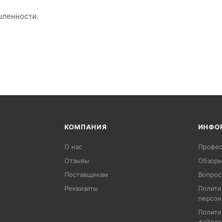
шленности.
КОМПАНИЯ
ИНФО
О нас
Профес
Отзывы
Обзоры
Поставщикам
Вопрос
Реквизиты
Полити
персон
Полити