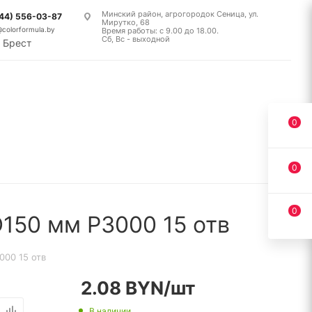
Минский район, агрогородок Сеница, ул.
(44) 556-03-87
Мирутко, 68
@colorformula.by
Время работы: с 9.00 до 18.00.
Сб, Вс - выходной
Брест
0
0
0
150 мм P3000 15 отв
00 15 отв
2.08
BYN
/шт
В наличии