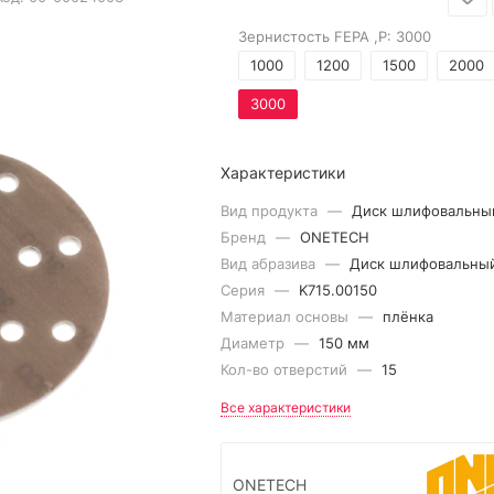
Зернистость FEPA ,P:
3000
1000
1200
1500
2000
3000
Характеристики
Вид продукта
—
Диск шлифовальны
Бренд
—
ONETECH
Вид абразива
—
Диск шлифовальны
Серия
—
K715.00150
Материал основы
—
плёнка
Диаметр
—
150 мм
Кол-во отверстий
—
15
Все характеристики
ONETECH