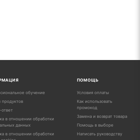
РМАЦИЯ
ПОМОЩЬ
сиональное обучение
Условия оплаты
 продуктов
Как использовать
промокод
-ответ
Замена и возврат товара
ка в отношении обработки
альных данных
Помощь в выборе
ка в отношении обработки
Написать руководству