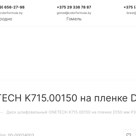
9) 656-27-98
+375 29 336 78 87
+375 
olorformula.by
gomel@colorformula.by
brest
родно
Гомель
CH K715.00150 на пленке D
—
Диск шлифовальный ONETECH K715.00150 на пленке D150 мм P30
Код:
00-00024003