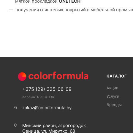
мягкой прокладкой
ONETECH
;
получения глянцевых покрытий в мебельной промы
КАТАЛОГ
Акции
+375 (29) 325-06-09
Услуги
ЗАКАЗАТЬ ЗВОНОК
Бренды
zakaz@colorformula.by
Минский район, агрогородок
Сеница, ул. Мирутко, 68