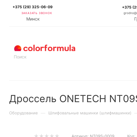
+375 (29) 325-06-09
+375 (2
ЗАКАЗАТЬ ЗВОНОК
grodno@c
Минск
Г
КАТАЛОГ
Дроссель ONETECH NT09
—
Оборудование
Шлифовальные машинки (шлифмашинки)
Артикул:
NT09S-0009
Код: