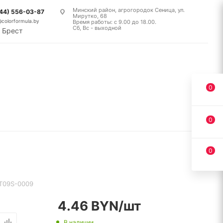
Минский район, агрогородок Сеница, ул.
(44) 556-03-87
Мирутко, 68
@colorformula.by
Время работы: с 9.00 до 18.00.
Сб, Вс - выходной
Брест
0
0
0
T09S-0009
4.46
BYN
/шт
В наличии