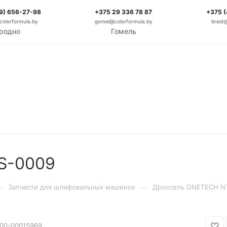
9) 656-27-98
+375 29 336 78 87
+375 
olorformula.by
gomel@colorformula.by
brest
родно
Гомель
S-0009
—
—
Запчасти для шлифовальных машинок
Дроссель ONETECH N
00-00015969