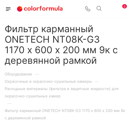
0
Фильтр карманный
ONETECH NT08K-G3
1170 х 600 х 200 мм 9к с
деревянной рамкой
—
Оборудование
—
Окрасочные и окрасочно-сушильные камеры
Расходные материалы (фильтра и защитные жидкости) для
окрасочно-сушильных камер
—
Фильтр карманный ONETECH NT08K-G3 1170 х 600 х 200 мм 9к
с деревянной рамкой