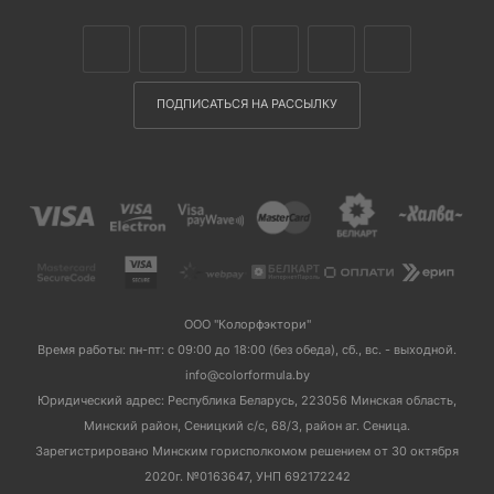
ПОДПИСАТЬСЯ НА РАССЫЛКУ
ООО "Колорфэктори"
Время работы: пн-пт: с 09:00 до 18:00 (без обеда), сб., вс. - выходной.
info@colorformula.by
Юридический адрес: Республика Беларусь, 223056 Минская область,
Минский район, Сеницкий с/с, 68/3, район аг. Сеница.
Зарегистрировано Минским горисполкомом решением от 30 октября
2020г. №0163647, УНП 692172242