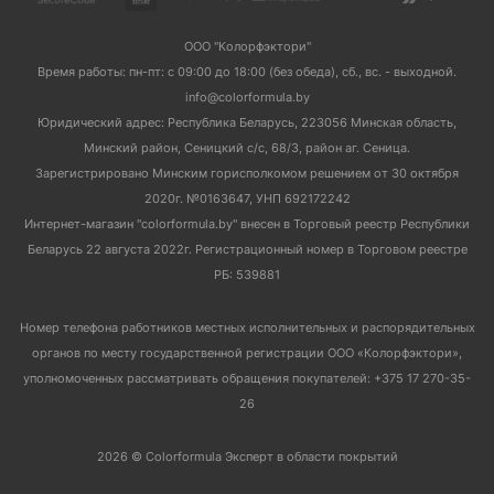
ООО "Колорфэктори"
Время работы: пн-пт: с 09:00 до 18:00 (без обеда), сб., вс. - выходной.
info@colorformula.by
Юридический адрес: Республика Беларусь, 223056 Минская область,
Минский район, Сеницкий с/с, 68/3, район аг. Сеница.
Зарегистрировано Минским горисполкомом решением от 30 октября
2020г. №0163647, УНП 692172242
Интернет-магазин "colorformula.by" внесен в Торговый реестр Республики
Беларусь 22 августа 2022г. Регистрационный номер в Торговом реестре
РБ: 539881
Номер телефона работников местных исполнительных и распорядительных
органов по месту государственной регистрации ООО «Колорфэктори»,
уполномоченных рассматривать обращения покупателей: +375 17 270-35-
26
2026 © Colorformula Эксперт в области покрытий