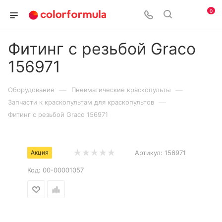
0
Фитинг с резьбой Graco
156971
—
—
Оборудование
Пневматические краскопульты
—
Запчасти к краскопультам для краскопультов
Фитинг с резьбой Graco 156971
Акция
Артикул:
156971
Код:
00-00001057