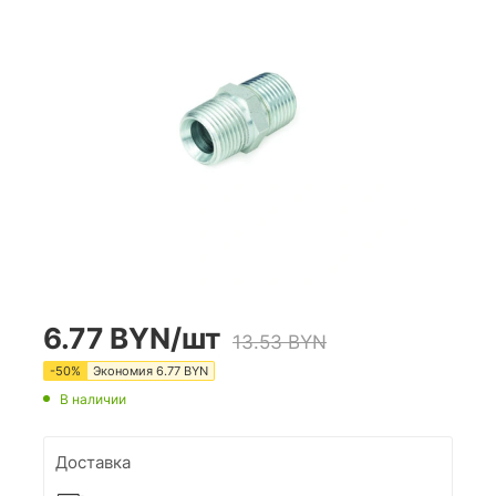
6.77
BYN
/шт
13.53
BYN
-
50
%
Экономия
6.77
BYN
В наличии
Доставка