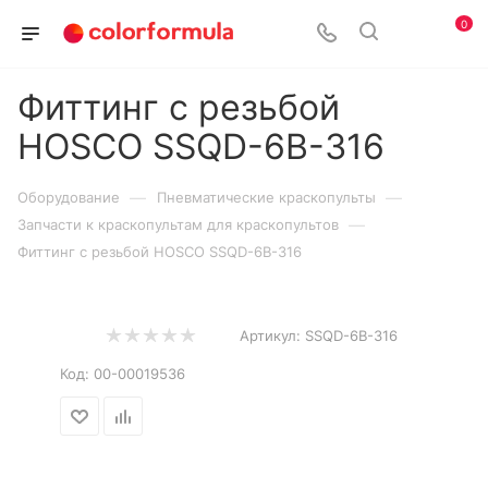
0
Фиттинг с резьбой
HOSCO SSQD-6B-316
—
—
Оборудование
Пневматические краскопульты
—
Запчасти к краскопультам для краскопультов
Фиттинг с резьбой HOSCO SSQD-6B-316
Артикул:
SSQD-6B-316
Код:
00-00019536