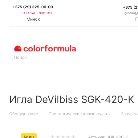
+375 (29) 325-06-09
+375 (2
ЗАКАЗАТЬ ЗВОНОК
grodno@c
Минск
Г
КАТАЛОГ
Игла DeVilbiss SGK-420-K
—
—
Оборудование
Пневматические краскопульты
Запчаст
Акция
Артикул:
SGK-420-K