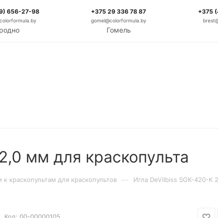
9) 656-27-98
+375 29 336 78 87
+375 
olorformula.by
gomel@colorformula.by
brest
родно
Гомель
 2,0 мм для краскопульта
—
и к краскопультам для краскопультов
Игла DeVilbiss SGK-420-K 
Код:
00-00000105