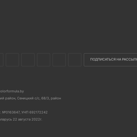
ПОДПИСАТЬСЯ НА РАССЫЛ
colorformula.by
й район, Сеницкий с/с, 68/3, район
г. №0163647, УНП 692172242
еларусь 22 августа 2022г.