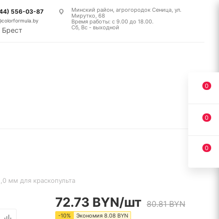
Минский район, агрогородок Сеница, ул.
(44) 556-03-87
Мирутко, 68
@colorformula.by
Время работы: с 9.00 до 18.00.
Сб, Вс - выходной
Брест
0
0
0
2,0 мм для краскопульта
72.73
BYN
/шт
80.81
BYN
-
10
%
Экономия
8.08
BYN