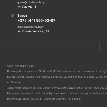
gomel@colorformula.by
ул. Ильича 1Б
Брест
+375 (44) 556-03-87
brest@colorformula.by
ул. Коммерческая, 11А
ООО "Колорфэктори"
Время работы: пн-пт: с 09:00 до 18:00 (без обеда), сб., вс. - выходной. info@
Юридический адрес: Республика Беларусь, 223056 Минская область, Мински
аг. Сеница.
Зарегистрировано Минским горисполкомом решением от 30 октября 2020
Интернет-магазин "colorformula.by" внесен в Торговый реестр Республики Б
Регистрационный номер в Торговом реестре РБ: 539881