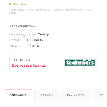
Под заказ
Позиция доступна под заказ. Для проверки наличия свяжитесь с
нами.
Характеристики
Вид продукта
—
Фильтр
Бренд
—
TECHNICIS
Размер
—
10 х 1 м
TECHNICIS
Все товары бренда
ОПИСАНИЕ
ОТЗЫВЫ
КАК КУПИТЬ
ОПЛ