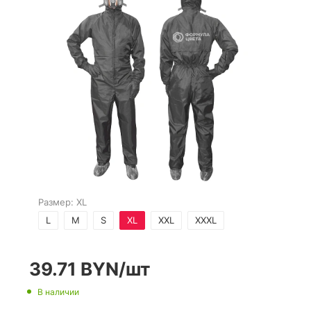
Размер:
XL
L
M
S
XL
XXL
XXXL
39.71
BYN
/шт
В наличии