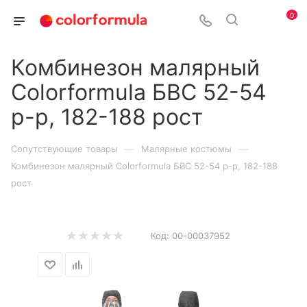
0
Комбинезон малярный
Colorformula БВС 52-54
р-р, 182-188 рост
—
—
Сопутствующие товары
Малярные костюмы
Комбинезон малярный Colorformula БВС 52-54 р-р, 182-188
рост
Код:
00-00037952