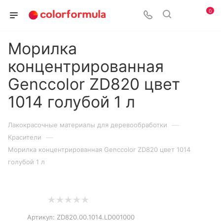
0
Морилка
концентрированная
Genccolor ZD820 цвет
1014 голубой 1 л
—
Лакокрасочные материалы для деревообработки
—
Красители
Морилка концентрированная Genccolor ZD820 цвет 1014
голубой 1 л
Артикул:
ZD820.00.1014.LD001000