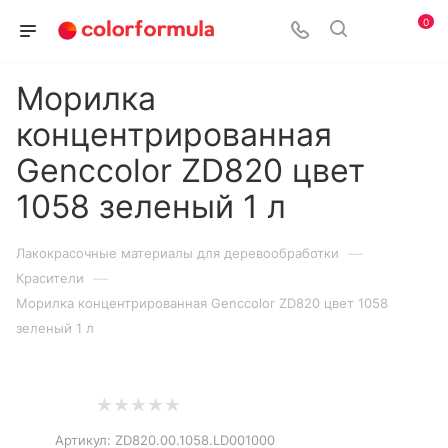
0
Морилка
концентрированная
Genccolor ZD820 цвет
1058 зеленый 1 л
—
Лакокрасочные материалы для деревообработки
—
Красители
Морилка концентрированная Genccolor ZD820 цвет 1058
зеленый 1 л
Артикул:
ZD820.00.1058.LD001000