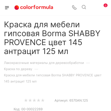
0
Краска для мебели
гипсовая Borma SHABBY
PROVENCE цвет 145
антрацит 125 мл
—
Лакокрасочные материалы для деревообработки
—
Краска по дереву
Краска для мебели гипсовая Borma SHABBY PROVENCE цвет
145 антрацит 125 мл
Артикул:
6570AN.125
Код:
00-00022269