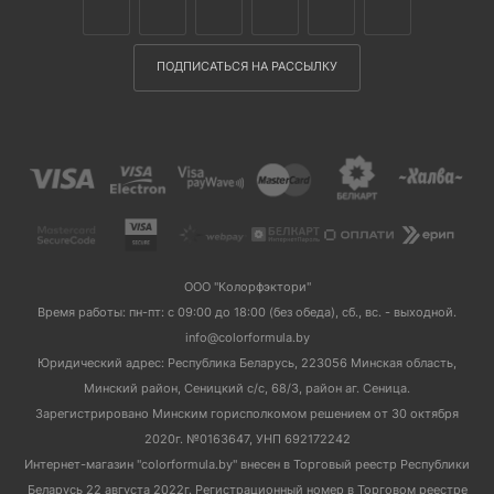
ПОДПИСАТЬСЯ НА РАССЫЛКУ
ООО "Колорфэктори"
Время работы: пн-пт: с 09:00 до 18:00 (без обеда), сб., вс. - выходной.
info@colorformula.by
Юридический адрес: Республика Беларусь, 223056 Минская область,
Минский район, Сеницкий с/с, 68/3, район аг. Сеница.
Зарегистрировано Минским горисполкомом решением от 30 октября
2020г. №0163647, УНП 692172242
Интернет-магазин "colorformula.by" внесен в Торговый реестр Республики
Беларусь 22 августа 2022г. Регистрационный номер в Торговом реестре