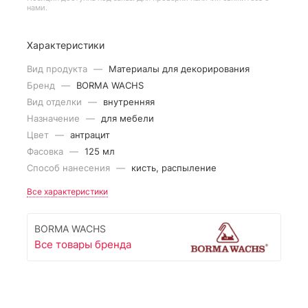
нами.
Характеристики
Вид продукта
—
Материалы для декорирования
Бренд
—
BORMA WACHS
Вид отделки
—
внутренняя
Назначение
—
для мебели
Цвет
—
антрацит
Фасовка
—
125 мл
Способ нанесения
—
кисть, распыление
Все характеристики
BORMA WACHS
Все товары бренда