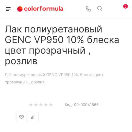
0
Лак полиуретановый
GENC VP950 10% блеска
цвет прозрачный ,
розлив
Лак полиуретановый GENC VP950 10% блеска цвет
прозрачный , розлив
Код:
00-00041666