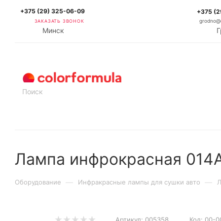
+375 (29) 325-06-09
+375 (2
ЗАКАЗАТЬ ЗВОНОК
grodno@c
Минск
Г
КАТАЛОГ
Лампа инфрокрасная 014А
—
—
Оборудование
Инфракрасные лампы для сушки авто
Л
Артикул:
005358
Код:
00-0