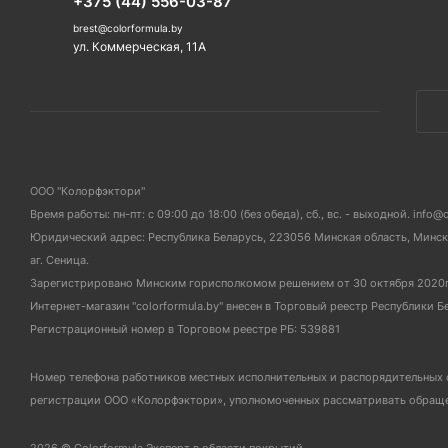
+375 (44) 556-03-87
brest@colorformula.by
ул. Коммерческая, 11А
ООО "Колорфэктори"
Время работы: пн-пт: с 09:00 до 18:00 (без обеда), сб., вс. - выходной. info@
Юридический адрес: Республика Беларусь, 223056 Минская область, Мински
аг. Сеница.
Зарегистрировано Минским горисполкомом решением от 30 октября 2020
Интернет-магазин "colorformula.by" внесен в Торговый реестр Республики Б
Регистрационный номер в Торговом реестре РБ: 539881
Номер телефона работников местных исполнительных и распорядительных 
регистрации ООО «Колорфэктори», уполномоченных рассматривать обращен