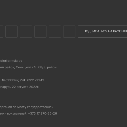
ПОДПИСАТЬСЯ НА РАССЫЛ
colorformula.by
й район, Сеницкий с/с, 68/3, район
г. №0163647, УНП 692172242
еларусь 22 августа 2022г.
органов по месту государственной
ия покупателей: +375 17 270-35-26