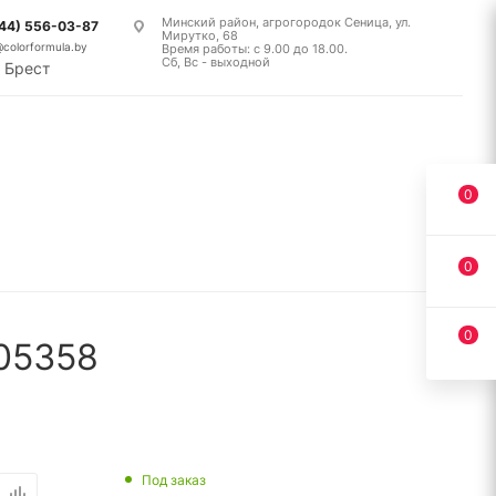
Минский район, агрогородок Сеница, ул.
(44) 556-03-87
Мирутко, 68
@colorformula.by
Время работы: с 9.00 до 18.00.
Сб, Вс - выходной
Брест
0
0
0
05358
Под заказ