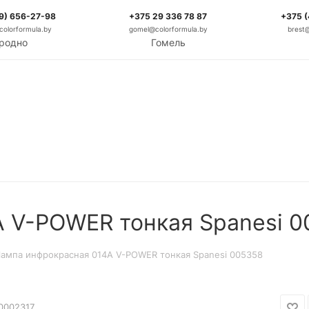
9) 656-27-98
+375 29 336 78 87
+375 
olorformula.by
gomel@colorformula.by
brest
родно
Гомель
 V-POWER тонкая Spanesi 0
ампа инфрокрасная 014А V-POWER тонкая Spanesi 005358
0002317