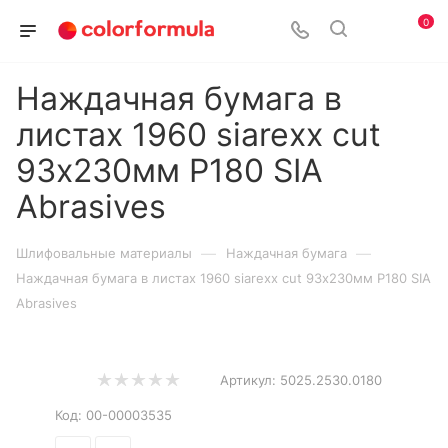
0
Наждачная бумага в
листах 1960 siarexx cut
93х230мм P180 SIA
Abrasives
—
—
Шлифовальные материалы
Наждачная бумага
Наждачная бумага в листах 1960 siarexx cut 93х230мм P180 SIA
Abrasives
Артикул:
5025.2530.0180
Код:
00-00003535