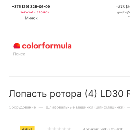
+375 (29) 325-06-09
+375 (2
ЗАКАЗАТЬ ЗВОНОК
grodno@c
Минск
Г
КАТАЛОГ
Лопасть ротора (4) LD30
—
Оборудование
Шлифовальные машинки (шлифмашинки)
Акция
Артикул:
9P06.038/10