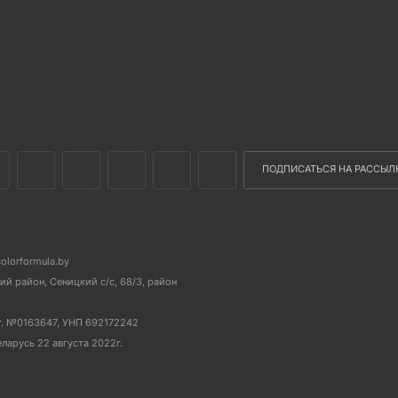
ПОДПИСАТЬСЯ НА РАССЫЛ
colorformula.by
й район, Сеницкий с/с, 68/3, район
г. №0163647, УНП 692172242
еларусь 22 августа 2022г.