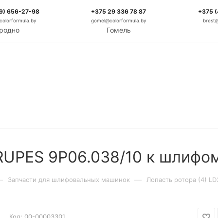
9) 656-27-98
+375 29 336 78 87
+375 
olorformula.by
gomel@colorformula.by
brest
родно
Гомель
 RUPES 9P06.038/10 к шлиф
—
—
Запчасти для шлифовальных машинок
Лопасть ротора (4) L
Код:
00-00003301