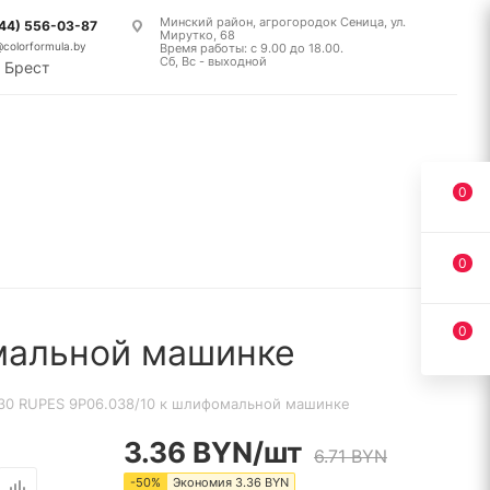
Минский район, агрогородок Сеница, ул.
(44) 556-03-87
Мирутко, 68
@colorformula.by
Время работы: с 9.00 до 18.00.
Сб, Вс - выходной
Брест
0
0
0
омальной машинке
D30 RUPES 9P06.038/10 к шлифомальной машинке
3.36
BYN
/шт
6.71
BYN
-
50
%
Экономия
3.36
BYN