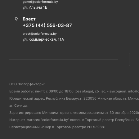
gomel@colorformula.by
ул. Ильича 1Б
Брест
+375 (44) 556-03-87
brest@colorformula.by
ул. Коммерческая, 11А
ООО "Колорфэктори"
Время работы: пн-пт: с 09:00 до 18:00 (без обеда), сб., вс. - выходной. info@
Юридический адрес: Республика Беларусь, 223056 Минская область, Мински
аг. Сеница.
Зарегистрировано Минским горисполкомом решением от 30 октября 2020
Интернет-магазин "colorformula.by" внесен в Торговый реестр Республики Б
Регистрационный номер в Торговом реестре РБ: 539881