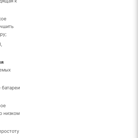
дящая к
кое
учшить
ру;
,
мя
аемых
е батареи
бое
о низком
простоту