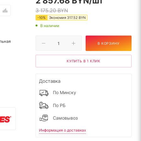
2 857.68
BYN
/шт
3 175.20
BYN
-
10
%
Экономия
317.52
BYN
В наличии
льная
В КОРЗИНУ
КУПИТЬ В 1 КЛИК
Доставка
По Минску
По РБ
Самовывоз
Информация о доставках