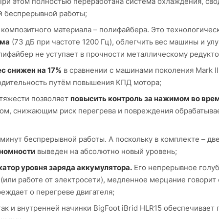
 При этом полностью переработана система охлаждения, сво
й беспрерывной работы;
композитного материала – полифайбера. Это технологичес
ума
(73 дБ при частоте 1200 Гц), облегчить вес машины и ул
лифайбер не уступает в прочности металлическому редукто
с снижен на 17%
в сравнении с машинами поколения Mark III
одительность путём повышения КПД мотора;
 тяжести позволяет
повысить контроль за нажимом во вре
цом, снижающим риск перегрева и повреждения обрабатыв
минут беспрерывной работы. А поскольку в комплекте – дв
ономности
выведен на абсолютно новый уровень;
катор уровня заряда аккумулятора.
Его непрерывное голу
(или работе от электросети), медленное мерцание говорит 
еждает о перегреве двигателя;
ак и внутренней начинки BigFoot iBrid HLR15 обеспечивает 