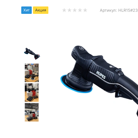
Хит
Акция
Артикул:
HLR15#23