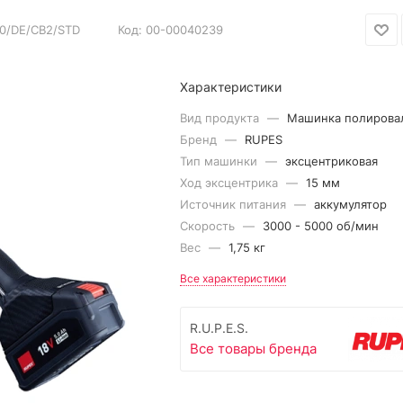
0/DE/CB2/STD
Код:
00-00040239
Характеристики
Вид продукта
—
Машинка полирова
Бренд
—
RUPES
Тип машинки
—
эксцентриковая
Ход эксцентрика
—
15 мм
Источник питания
—
аккумулятор
Скорость
—
3000 - 5000 об/мин
Вес
—
1,75 кг
Все характеристики
R.U.P.E.S.
Все товары бренда