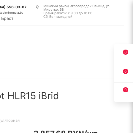
Минский район, агрогородок Сеница, ул.
(44) 556-03-87
Мирутко, 68
@colorformula.by
Время работы: с 9.00 до 18.00.
Сб, Вс - выходной
Брест
0
0
0
 HLR15 iBrid
муляторная