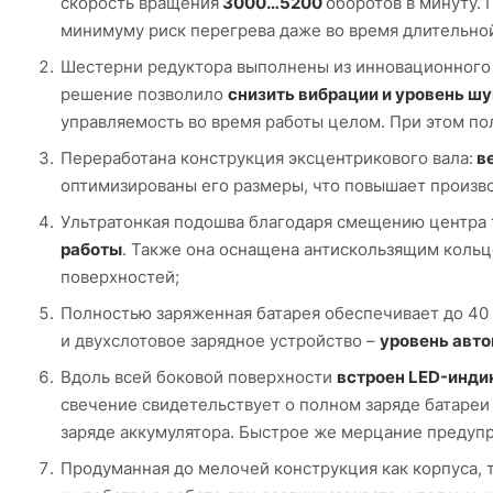
скорость вращения
3000…5200
оборотов в минуту.
минимуму риск перегрева даже во время длительно
Шестерни редуктора выполнены из инновационного 
решение позволило
снизить вибрации и уровень ш
управляемость во время работы целом. При этом по
Переработана конструкция эксцентрикового вала:
ве
оптимизированы его размеры, что повышает произв
Ультратонкая подошва благодаря смещению центра
работы
. Также она оснащена антискользящим коль
поверхностей;
Полностью заряженная батарея обеспечивает до 40 
и двухслотовое зарядное устройство –
уровень авт
Вдоль всей боковой поверхности
встроен LED-инди
свечение свидетельствует о полном заряде батареи 
заряде аккумулятора. Быстрое же мерцание предупр
Продуманная до мелочей конструкция как корпуса, т