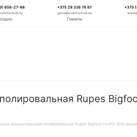
9) 656-27-98
+375 29 336 78 87
+375 
olorformula.by
gomel@colorformula.by
brest
родно
Гомель
олировальная Rupes Bigfoot
нка эксцентриковая полировальная Rupes Bigfoot HLR15 iBrid акку