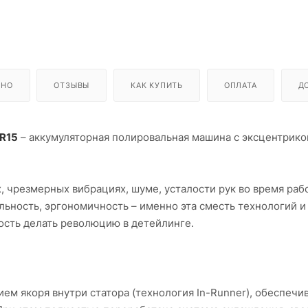
ЬНО
ОТЗЫВЫ
КАК КУПИТЬ
ОПЛАТА
Д
LR15
– аккумуляторная полировальная машина с эксцентрик
 чрезмерных вибрациях, шуме, усталости рук во время раб
льность, эргономичность – именно эта сместь технологий и
сть делать революцию в детейлинге.
ем якоря внутри статора (технология In-Runner), обеспеч