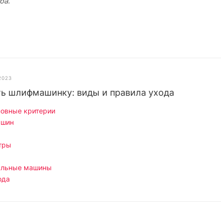
ба.
2023
ть шлифмашинку: виды и правила ухода
овные критерии
ашин
тры
альные машины
ода