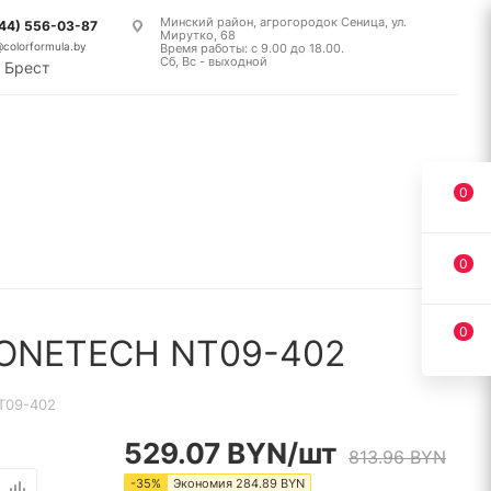
Минский район, агрогородок Сеница, ул.
(44) 556-03-87
Мирутко, 68
@colorformula.by
Время работы: с 9.00 до 18.00.
Сб, Вс - выходной
Брест
0
0
0
 ONETECH NT09-402
T09-402
529.07
BYN
/шт
813.96
BYN
-
35
%
Экономия
284.89
BYN