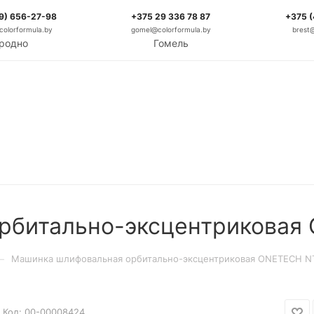
9) 656-27-98
+375 29 336 78 87
+375 
olorformula.by
gomel@colorformula.by
brest
родно
Гомель
рбитально-эксцентриковая
—
Машинка шлифовальная орбитально-эксцентриковая ONETECH N
Код:
00-00008424