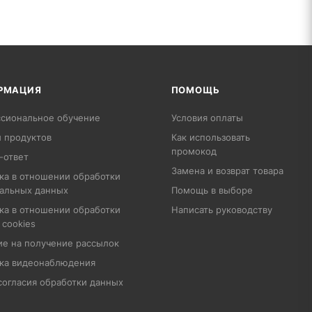
РМАЦИЯ
ПОМОЩЬ
сиональное обучение
Условия оплаты
 продуктов
Как использовать
промокод
-ответ
Замена и возврат товара
ка в отношении обработки
альных данных
Помощь в выборе
ка в отношении обработки
Написать руководству
 cookies
ие на получение рассылок
ка видеонаблюдения
согласия обработки данных