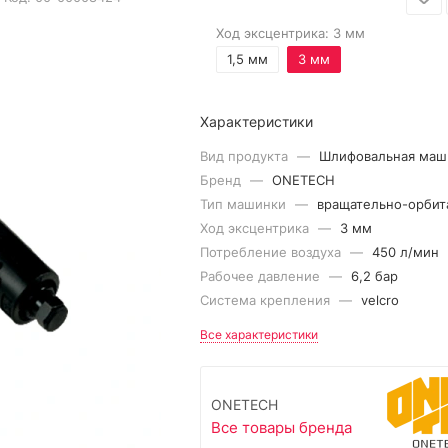
Ход эксцентрика:
3 мм
1,5 мм
3 мм
Характеристики
Вид продукта
—
Шлифовальная маш
Бренд
—
ONETECH
Тип машинки
—
вращательно-орбит
Ход эксцентрика
—
3 мм
Потребление воздуха
—
450 л/мин
Рабочее давление
—
6,2 бар
Система крепления
—
velcro
Все характеристики
ONETECH
Все товары бренда