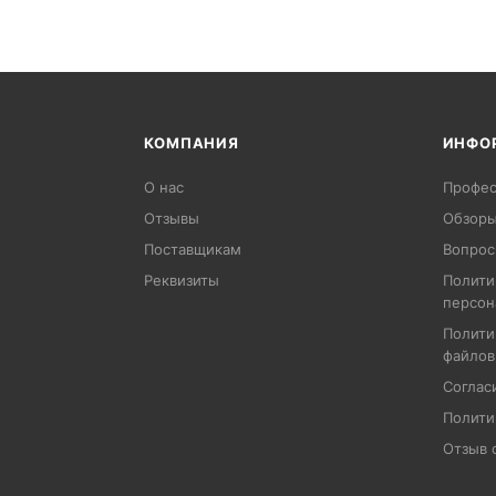
КОМПАНИЯ
ИНФО
О нас
Профес
Отзывы
Обзоры
Поставщикам
Вопрос
Реквизиты
Полити
персон
Полити
файлов
Соглас
Полити
Отзыв 