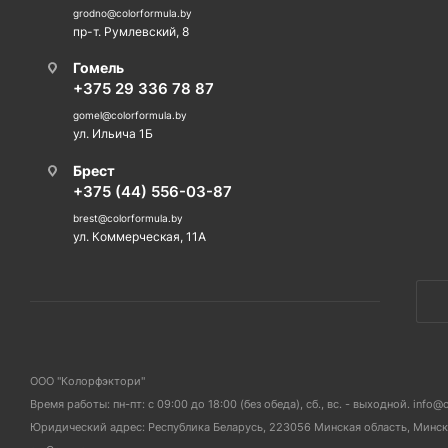
grodno@colorformula.by
пр-т. Румлевский, 8
Гомель
+375 29 336 78 87
gomel@colorformula.by
ул. Ильича 1Б
Брест
+375 (44) 556-03-87
brest@colorformula.by
ул. Коммерческая, 11А
ООО "Колорфэктори"
Время работы: пн-пт: с 09:00 до 18:00 (без обеда), сб., вс. - выходной. info@
Юридический адрес: Республика Беларусь, 223056 Минская область, Мински