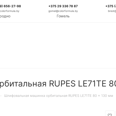
9) 656-27-98
+375 29 336 78 87
+375 
olorformula.by
gomel@colorformula.by
brest
родно
Гомель
битальная RUPES LE71TE 8
—
Шлифовальная машинка орбитальная RUPES LE71TE 80 x 130 мм