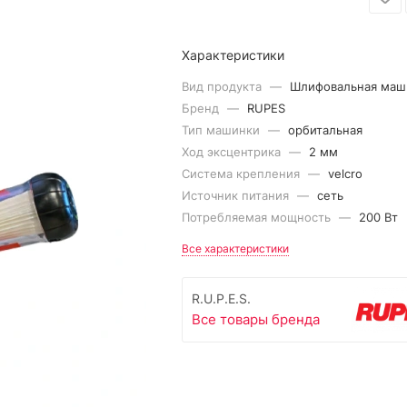
Характеристики
Вид продукта
—
Шлифовальная маш
Бренд
—
RUPES
Тип машинки
—
орбитальная
Ход эксцентрика
—
2 мм
Система крепления
—
velcro
Источник питания
—
сеть
Потребляемая мощность
—
200 Вт
Все характеристики
R.U.P.E.S.
Все товары бренда