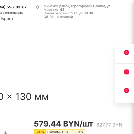
Минский район, агрогородок Сеница, ул.
(44) 556-03-87
Мирутко, 68
@colorformula.by
Время работы: с 9.00 до 18.00.
Сб, Вс - выходной
Брест
0
0
0
0 x 130 мм
579.44
BYN
/шт
827.77
BYN
-
30
%
Экономия
248.33
BYN