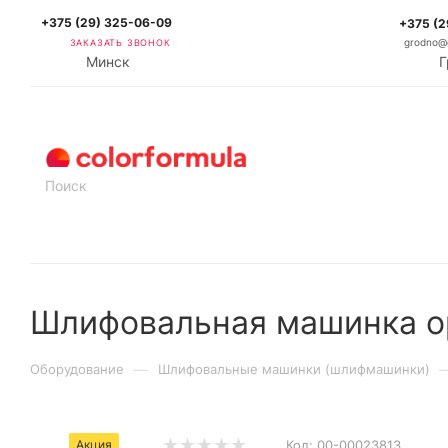
+375 (29) 325-06-09
+375 (2
ЗАКАЗАТЬ ЗВОНОК
grodno@c
Минск
Г
КАТАЛОГ
Шлифовальная машинка ор
—
Оборудование
Шлифовальные машинки (шлифмашинки)
Акция
Код:
00-00023813