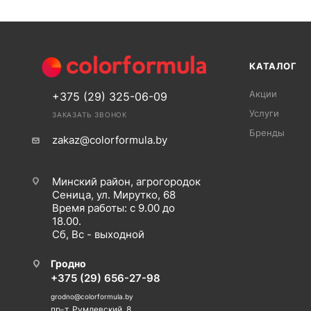
КАТАЛОГ
Акции
+375 (29) 325-06-09
Услуги
ЗАКАЗАТЬ ЗВОНОК
Бренды
zakaz@colorformula.by
Минский район, агрогородок
Сеница, ул. Мирутко, 68
Время работы: с 9.00 до
18.00.
Сб, Вс - выходной
Гродно
+375 (29) 656-27-98
grodno@colorformula.by
пр-т. Румлевский, 8