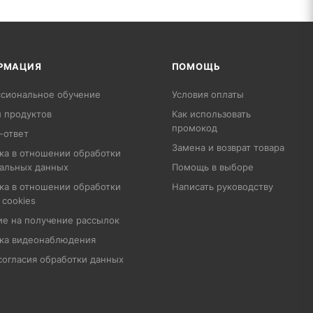
РМАЦИЯ
ПОМОЩЬ
сиональное обучение
Условия оплаты
 продуктов
Как использовать
промокод
-ответ
Замена и возврат товара
ка в отношении обработки
альных данных
Помощь в выборе
ка в отношении обработки
Написать руководству
 cookies
ие на получение рассылок
ка видеонаблюдения
согласия обработки данных