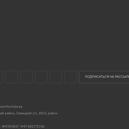
ПОДПИСАТЬСЯ НА РАССЫЛ
colorformula.by
й район, Сеницкий с/с, 68/3, район
г. №0163647, УНП 692172242