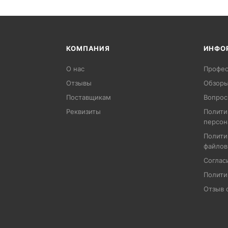
КОМПАНИЯ
ИНФО
О нас
Профес
Отзывы
Обзоры
Поставщикам
Вопрос
Реквизиты
Полити
персон
Полити
файлов
Соглас
Полити
Отзыв 