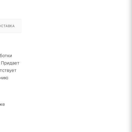
ОСТАВКА
аботки
. Придает
тствует
анию
кже