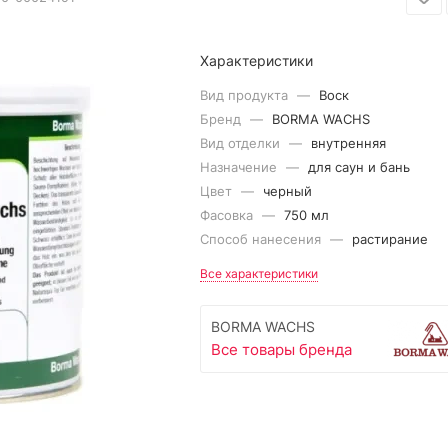
Характеристики
Вид продукта
—
Воск
Бренд
—
BORMA WACHS
Вид отделки
—
внутренняя
Назначение
—
для саун и бань
Цвет
—
черный
Фасовка
—
750 мл
Способ нанесения
—
растирание
Все характеристики
BORMA WACHS
Все товары бренда