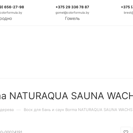
9) 656-27-98
+375 29 336 78 87
+375 
olorformula.by
gomel@colorformula.by
brest
родно
Гомель
orma NATURAQUA SAUNA WACH
—
 дерева
Воск для бань и саун Borma NATURAQUA SAUNA WACHS 
00-00024191