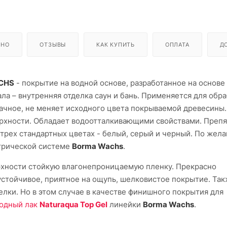
ЬНО
ОТЗЫВЫ
КАК КУПИТЬ
ОПЛАТА
Д
ACHS
- покрытие на водной основе, разработанное на основе
а – внутренняя отделка саун и бань. Применяется для обр
рачное, не меняет исходного цвета покрываемой древесины
ерхности. Обладает водоотталкивающими свойствами. Препя
 трех стандартных цветах - белый, серый и черный. По жел
трической системе
Borma Wachs
.
ерхности стойкую влагонепроницаемую пленку. Прекрасно
устойчивое, приятное на ощупь, шелковистое покрытие. Та
лки. Но в этом случае в качестве финишного покрытия для
одный лак
Naturaqua Top Gel
линейки
Borma Wachs
.