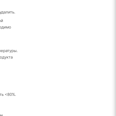
удалить.
ой
ходимо
пературы.
родукта
ть <80%.
ан