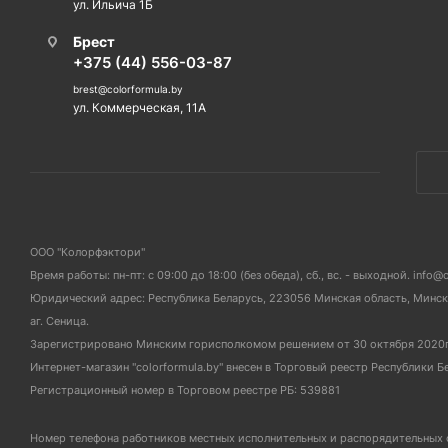
ул. Ильича 1Б
Брест
+375 (44) 556-03-87
brest@colorformula.by
ул. Коммерческая, 11А
ООО "Колорфэктори"
Время работы: пн-пт: с 09:00 до 18:00 (без обеда), сб., вс. - выходной. info@
Юридический адрес: Республика Беларусь, 223056 Минская область, Мински
аг. Сеница.
Зарегистрировано Минским горисполкомом решением от 30 октября 2020
Интернет-магазин "colorformula.by" внесен в Торговый реестр Республики Б
Регистрационный номер в Торговом реестре РБ: 539881
Номер телефона работников местных исполнительных и распорядительных 