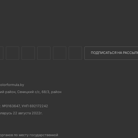
ПОДПИСАТЬСЯ НА РАССЫЛ
colorformula.by
й район, Сеницкий с/с, 68/3, район
г. №0163647, УНП 692172242
еларусь 22 августа 2022г.
органов по месту государственной