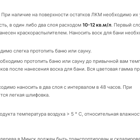
. При наличие на поверхности остатков ЛКМ необходимо их 
ть, в один либо два слоя расходом
10-12 кв.м/л
. Первый сл
нанесен краскораспылителем. Наносить воск для бани необ
димо слегка протопить баню или сауну.
еобходимо протопить баню или сауну до привычной вам тем
ков после нанесения воска для бани. Вся цветовая гамма п
димо наносить в два слоя с интервалом в 48 часов. При
тся легкая шлифовка.
дукта температура воздуха > 5 ° C, относительная влажнос
 дерева в Минск должен быть транспортирован и складиров