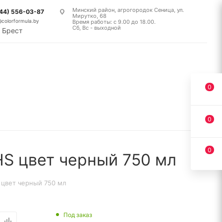
Минский район, агрогородок Сеница, ул.
(44) 556-03-87
Мирутко, 68
@colorformula.by
Время работы: с 9.00 до 18.00.
Сб, Вс - выходной
Брест
0
0
0
S цвет черный 750 мл
цвет черный 750 мл
Под заказ