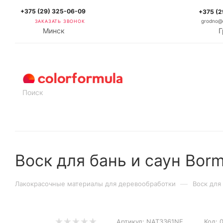
+375 (29) 325-06-09
+375 (2
ЗАКАЗАТЬ ЗВОНОК
grodno@c
Минск
Г
КАТАЛОГ
Воск для бань и саун B
—
Лакокрасочные материалы для деревообработки
Воск для
Артикул:
NAT3361NE
Код: