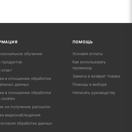
РМАЦИЯ
ПОМОЩЬ
сиональное обучение
Условия оплаты
 продуктов
Как использовать
промокод
-ответ
Замена и возврат товара
ка в отношении обработки
альных данных
Помощь в выборе
ка в отношении обработки
Написать руководству
 cookies
ие на получение рассылок
ка видеонаблюдения
согласия обработки данных