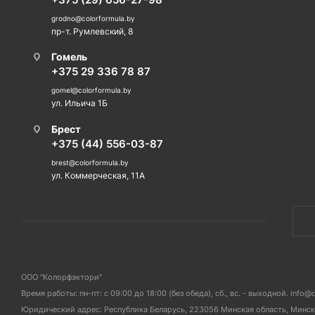
grodno@colorformula.by
пр-т. Румлевский, 8
Гомель
+375 29 336 78 87
gomel@colorformula.by
ул. Ильича 1Б
Брест
+375 (44) 556-03-87
brest@colorformula.by
ул. Коммерческая, 11А
ООО "Колорфэктори"
Время работы: пн-пт: с 09:00 до 18:00 (без обеда), сб., вс. - выходной. info@
Юридический адрес: Республика Беларусь, 223056 Минская область, Мински