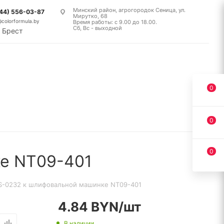
Минский район, агрогородок Сеница, ул.
(44) 556-03-87
Мирутко, 68
@colorformula.by
Время работы: с 9.00 до 18.00.
Сб, Вс - выходной
Брест
0
0
0
е NT09-401
-0232 к шлифовальной машинке NT09-401
4.84
BYN
/шт
В наличии