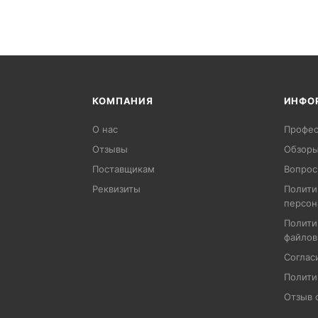
КОМПАНИЯ
ИНФО
О нас
Профес
Отзывы
Обзоры
Поставщикам
Вопрос
Реквизиты
Полити
персон
Полити
файлов
Соглас
Полити
Отзыв 