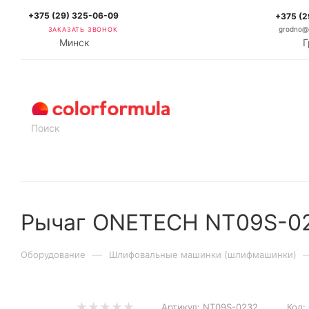
+375 (29) 325-06-09
+375 (2
ЗАКАЗАТЬ ЗВОНОК
grodno@c
Минск
Г
КАТАЛОГ
Рычаг ONETECH NT09S-02
—
Оборудование
Шлифовальные машинки (шлифмашинки)
Артикул:
NT09S-0232
Код: