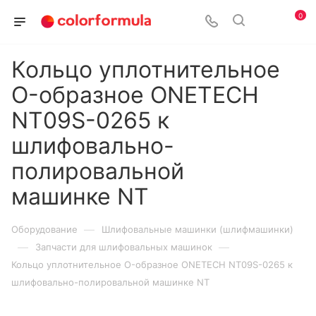
0
Кольцо уплотнительное
O-образное ONETECH
NT09S-0265 к
шлифовально-
полировальной
машинке NT
—
Оборудование
Шлифовальные машинки (шлифмашинки)
—
—
Запчасти для шлифовальных машинок
Кольцо уплотнительное O-образное ONETECH NT09S-0265 к
шлифовально-полировальной машинке NT