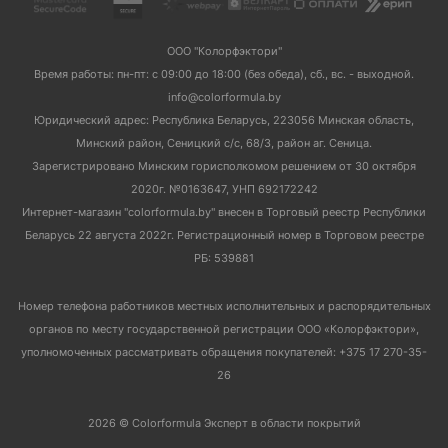
ООО "Колорфэктори"
Время работы: пн-пт: с 09:00 до 18:00 (без обеда), сб., вс. - выходной.
info@colorformula.by
Юридический адрес: Республика Беларусь, 223056 Минская область,
Минский район, Сеницкий с/с, 68/3, район аг. Сеница.
Зарегистрировано Минским горисполкомом решением от 30 октября
2020г. №0163647, УНП 692172242
Интернет-магазин "colorformula.by" внесен в Торговый реестр Республики
Беларусь 22 августа 2022г. Регистрационный номер в Торговом реестре
РБ: 539881
Номер телефона работников местных исполнительных и распорядительных
органов по месту государственной регистрации ООО «Колорфэктори»,
уполномоченных рассматривать обращения покупателей: +375 17 270-35-
26
2026 © Colorformula Эксперт в области покрытий