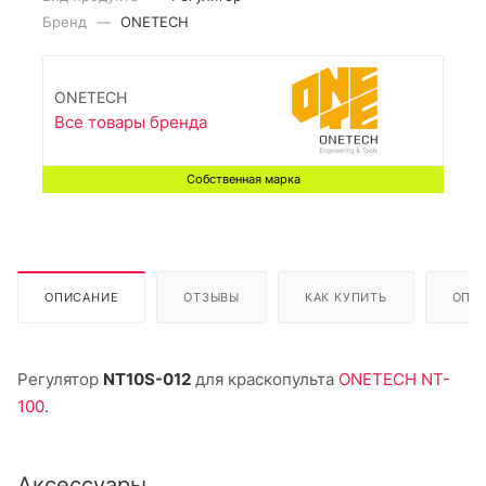
Бренд
—
ONETECH
ONETECH
Все товары бренда
Собственная марка
ОПИСАНИЕ
ОТЗЫВЫ
КАК КУПИТЬ
ОПЛ
Регулятор
NT10S-012
для краскопульта
ONETECH NT-
100
.
Аксессуары