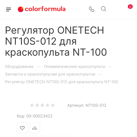
0
Регулятор ONETECH
NT10S-012 для
краскопульта NT-100
—
—
Оборудование
Пневматические краскопульты
—
Запчасти к краскопультам для краскопультов
Регулятор ONETECH NT10S-012 для краскопульта NT-100
Артикул:
NT10S-012
Код:
00-00023422