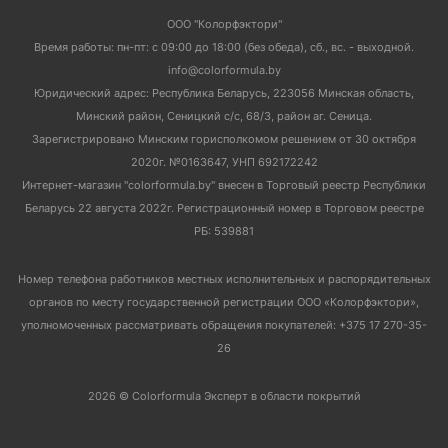
ООО "Колорфэктори"
Время работы: пн-пт: с 09:00 до 18:00 (без обеда), сб., вс. - выходной.
info@colorformula.by
Юридический адрес: Республика Беларусь, 223056 Минская область,
Минский район, Сеницкий с/с, 68/3, район аг. Сеница.
Зарегистрировано Минским горисполкомом решением от 30 октября
2020г. №0163647, УНП 692172242
Интернет-магазин "colorformula.by" внесен в Торговый реестр Республики
Беларусь 22 августа 2022г. Регистрационный номер в Торговом реестре
РБ: 539881
Номер телефона работников местных исполнительных и распорядительных
органов по месту государственной регистрации ООО «Колорфэктори»,
уполномоченных рассматривать обращения покупателей: +375 17 270-35-
26
2026 © Colorformula Эксперт в области покрытий