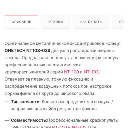
ОПИСАНИЕ
ОТЗЫВЫ
КАК КУПИТЬ
ОПЛ
Оригинальное металлическое эксцентриковое кольцо
ONETECH NT10S-029
для узла регулировки ширины
факела. Предназначено для установки внутри корпуса
профессиональных пневматических
краскораспылителей серий
NT-100
и
NT-103
.
Отвечает за плавную, точную фиксацию и
распределение воздушных потоков при настройке
формы факела от круга до широкого овала.
Тип запчасти:
Кольцо распределителя воздуха /
направляющая шайба регулятора факела
Совместимость:
Профессиональные краскопульты
ONETECH моделей
NT-100
и
NT-103
(все