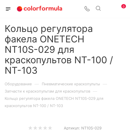
0
Кольцо регулятора
факела ONETECH
NT10S-029 для
краскопультов NT-100 /
NT-103
—
—
Оборудование
Пневматические краскопульты
—
Запчасти к краскопультам для краскопультов
Кольцо регулятора факела ONETECH NT10S-029 для
краскопультов NT-100 / NT-103
Артикул:
NT10S-029