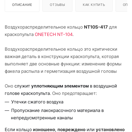
ОПИСАНИЕ
ОТЗЫВЫ
КАК КУПИТЬ
ОПЛ
Воздухораспределительное кольцо
NT10S-417
для
краскопульта
ONETECH NT-104
.
Воздухораспределительное кольцо это критически
важная деталь в конструкции краскопульта, которая
выполняет две основные функции: изменение формы
факела распыла и герметизация воздушной головы
Оно
служит
уплотняющим элементом
в воздушной
голове краскопульта
. Оно предотвращает:
Утечки сжатого воздуха
Пропускание лакокрасочного материала в
непредусмотренные каналы
Если кольцо
изношено
,
повреждено
или
установлено