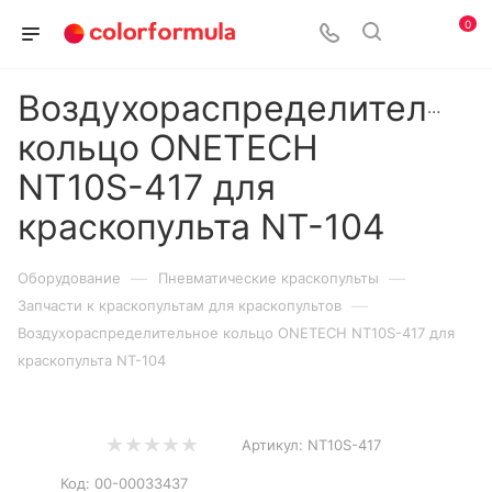
0
Воздухораспределительно
кольцо ONETECH
NT10S-417 для
краскопульта NT-104
—
—
Оборудование
Пневматические краскопульты
—
Запчасти к краскопультам для краскопультов
Воздухораспределительное кольцо ONETECH NT10S-417 для
краскопульта NT-104
Артикул:
NT10S-417
Код:
00-00033437