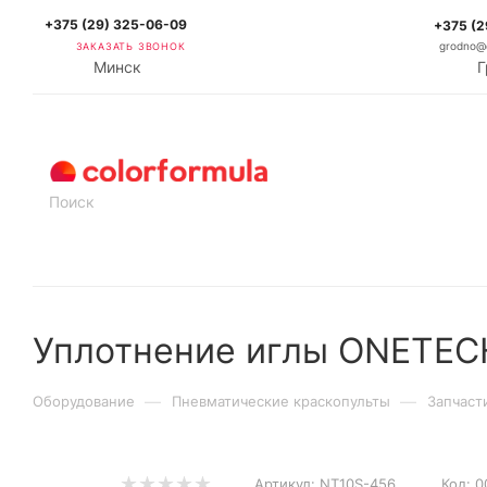
+375 (29) 325-06-09
+375 (2
ЗАКАЗАТЬ ЗВОНОК
grodno@c
Минск
Г
КАТАЛОГ
Уплотнение иглы ONETECH
—
—
Оборудование
Пневматические краскопульты
Запчаст
Артикул:
NT10S-456
Код:
0