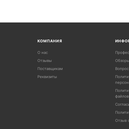
КОМПАНИЯ
ИНФО
О нас
Профес
Отзывы
Обзоры
Поставщикам
Вопрос
Реквизиты
Полити
персон
Полити
файлов
Соглас
Полити
Отзыв 