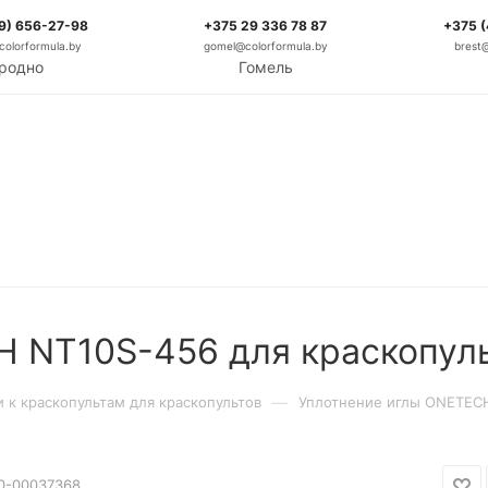
9) 656-27-98
+375 29 336 78 87
+375 
olorformula.by
gomel@colorformula.by
brest
родно
Гомель
 NT10S-456 для краскопуль
—
и к краскопультам для краскопультов
Уплотнение иглы ONETECH
0-00037368