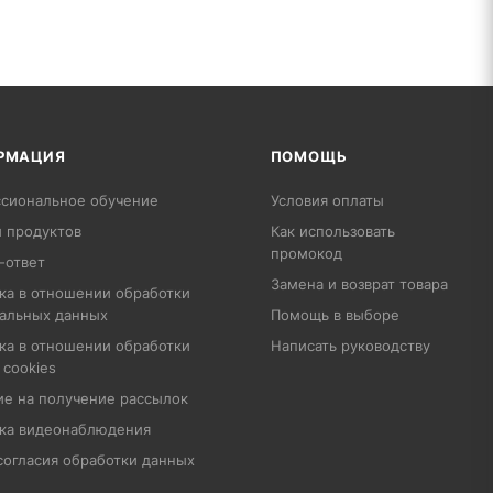
РМАЦИЯ
ПОМОЩЬ
сиональное обучение
Условия оплаты
 продуктов
Как использовать
промокод
-ответ
Замена и возврат товара
ка в отношении обработки
альных данных
Помощь в выборе
ка в отношении обработки
Написать руководству
 cookies
ие на получение рассылок
ка видеонаблюдения
согласия обработки данных