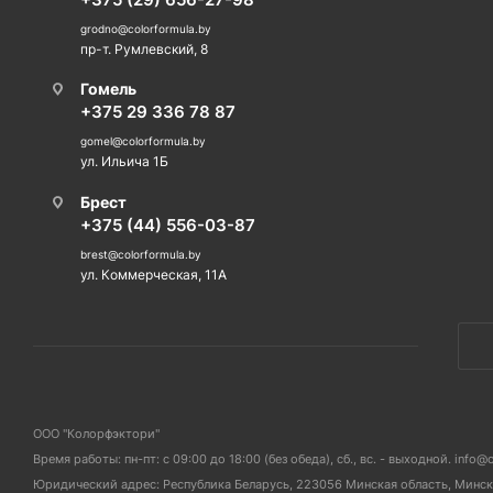
grodno@colorformula.by
пр-т. Румлевский, 8
Гомель
+375 29 336 78 87
gomel@colorformula.by
ул. Ильича 1Б
Брест
+375 (44) 556-03-87
brest@colorformula.by
ул. Коммерческая, 11А
ООО "Колорфэктори"
Время работы: пн-пт: с 09:00 до 18:00 (без обеда), сб., вс. - выходной. info@
Юридический адрес: Республика Беларусь, 223056 Минская область, Мински