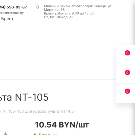
Минский район, агрогородок Сеница, ул.
(44) 556-03-87
Мирутко, 68
@colorformula.by
Время работы: с 9.00 до 18.00.
Сб, Вс - выходной
Брест
0
0
0
та NT-105
 NT10S-456 для краскопульта NT-105
10.54
BYN
/шт
В наличии