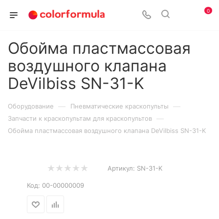
0
Обойма пластмассовая
воздушного клапана
DeVilbiss SN-31-K
—
—
Оборудование
Пневматические краскопульты
—
Запчасти к краскопультам для краскопультов
Обойма пластмассовая воздушного клапана DeVilbiss SN-31-K
Артикул:
SN-31-K
Код:
00-00000009