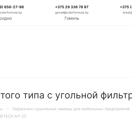
9) 656-27-98
+375 29 336 78 87
+375 
olorformula.by
gomel@colorformula.by
brest
родно
Гомель
того типа с угольной филь
—
ры
Окрасочно-сушильные камеры для мебельных предприятий
ONETECH NT-2C