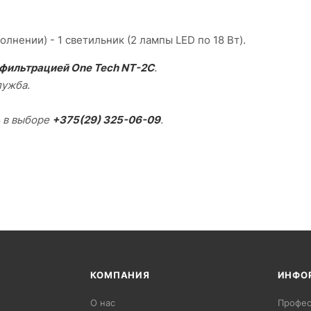
ении) - 1 светильник (2 лампы LED по 18 Вт).
 фильтрацией One Tech NT-2C
.
лужба.
ь в выборе
+375(29) 325-06-09
.
КОМПАНИЯ
ИНФО
О нас
Профес