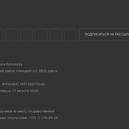
ПОДПИСАТЬСЯ НА РАССЫЛ
colorformula.by
й район, Сеницкий с/с, 68/3, район
г. №0163647, УНП 692172242
еларусь 22 августа 2022г.
органов по месту государственной
ия покупателей: +375 17 270-35-26