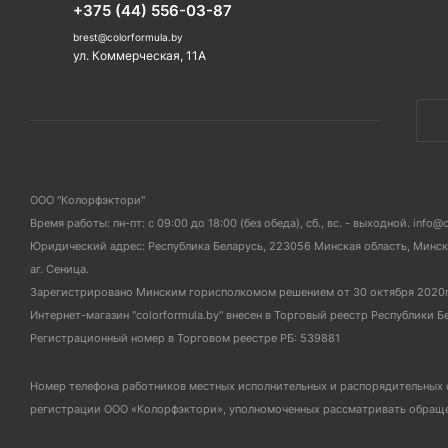
+375 (44) 556-03-87
brest@colorformula.by
ул. Коммерческая, 11А
ООО "Колорфэктори"
Время работы: пн-пт: с 09:00 до 18:00 (без обеда), сб., вс. - выходной. info@
Юридический адрес: Республика Беларусь, 223056 Минская область, Мински
аг. Сеница.
Зарегистрировано Минским горисполкомом решением от 30 октября 2020
Интернет-магазин "colorformula.by" внесен в Торговый реестр Республики Б
Регистрационный номер в Торговом реестре РБ: 539881
Номер телефона работников местных исполнительных и распорядительных 
регистрации ООО «Колорфэктори», уполномоченных рассматривать обращен