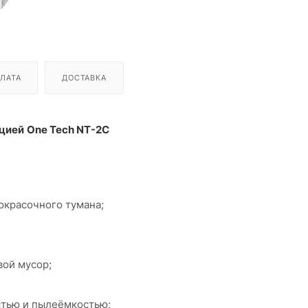
ЛАТА
ДОСТАВКА
ацией
One Tech NT-2C
окрасочного тумана;
вой мусор;
тью и пылеёмкостью;