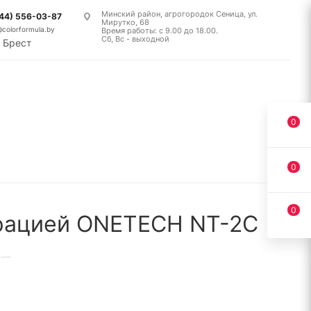
Минский район, агрогородок Сеница, ул.
(44) 556-03-87
Мирутко, 68
@colorformula.by
Время работы: с 9.00 до 18.00.
Сб, Вс - выходной
Брест
0
0
0
трацией ONETECH NT-2C
—